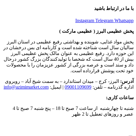
با ما در ارتباط باشید
Instagram
Telegram
Whatsapp
پخش عظیمی البرز ( عظیمی مارکت )
پخش مواد غذایی، شوینده و بهداشتی رفیع عظیمی در استان البرز
سالیان سال است شناخته شده است و کارنامه ای بس درخشان در
این حوزه دارد. رفیع عظیمی به عنوان مالک پخش عظیمی البرز
بیش از 40 سال است که شخصا با تولیدکنندگان بزرگ کشور درحال
داد و ستد است و عرصه بزرگی از کشور عزیزمان را با محصولات
خود تحت پوشش قرارداده است.
آدرس:
البرز- کرج – میدان استاندارد – به سمت شیخ آباد – روبروی
اداره گذرنامه – تلفن:
09001109699
| ایمیل:
info@azimimarket.com
ساعات کاری:
شنبه تا چهارشنبه از ساعت 7 صبح تا 18 – پنج شنبه 7 صبح تا 4
عصر و روزهای تعطیل تا 2 ظهر