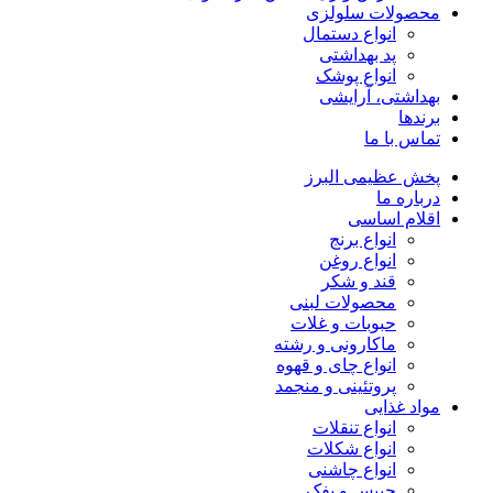
محصولات سلولزی
انواع دستمال
پد بهداشتی
انواع پوشک
بهداشتی، آرایشی
برندها
تماس با ما
پخش عظیمی البرز
درباره ما
اقلام اساسی
انواع برنج
انواع روغن
قند و شکر
محصولات لبنی
حبوبات و غلات
ماکارونی و رشته
انواع چای و قهوه
پروتئینی و منجمد
مواد غذایی
انواع تنقلات
انواع شکلات
انواع چاشنی
چیپس و پفک