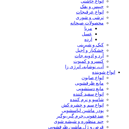
انواع چاشنی
چیپس و پفک
انواع عرقیجات
ترشی و شوری
محصولات صبحانه
مربا
عسل
ارده
کیک و شیرینی
خشکبار و آجیل
آرد و ادویه جات
کنسرو و کمپوت
آب، نوشابه، انرژی زا
انواع شوینده
انواع صابون
مایع ظرفشویی
مایع دستشویی
انواع سفید کننده
شامپو و نرم کننده
انواع سم و حشره کش
پودر ماشین لباسشویی
ضدعفونی،جرم گیر،بوگیر
چند منظوره و شیشه شوی
قرص و ژل ماشین ظرفشویی