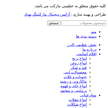
کلیه حقوق متعلق به عظیمی مارکت می باشد.
طراحی و بهینه سازی :
آژانس دیجیتال مارکتینگ بهداد
جستجو
منو
دسته بندی ها
پخش عظیمی البرز
درباره ما
اقلام اساسی
انواع برنج
انواع روغن
قند و شکر
محصولات لبنی
حبوبات و غلات
ماکارونی و رشته
انواع چای و قهوه
پروتئینی و منجمد
مواد غذایی
انواع تنقلات
انواع شکلات