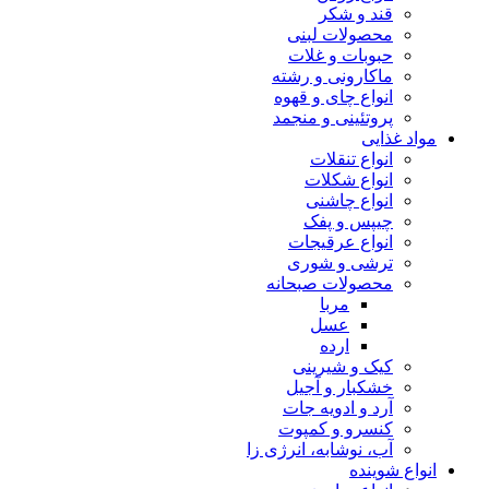
قند و شکر
محصولات لبنی
حبوبات و غلات
ماکارونی و رشته
انواع چای و قهوه
پروتئینی و منجمد
مواد غذایی
انواع تنقلات
انواع شکلات
انواع چاشنی
چیپس و پفک
انواع عرقیجات
ترشی و شوری
محصولات صبحانه
مربا
عسل
ارده
کیک و شیرینی
خشکبار و آجیل
آرد و ادویه جات
کنسرو و کمپوت
آب، نوشابه، انرژی زا
انواع شوینده