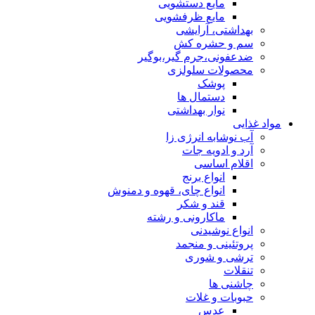
مایع دستشویی
مایع ظرفشویی
بهداشتی، آرایشی
سم و حشره کش
ضدعفونی،جرم گیر،بوگیر
محصولات سلولزی
پوشک
دستمال ها
نوار بهداشتی
مواد غذایی
آب نوشابه انرژی زا
آرد و ادویه جات
اقلام اساسی
انواع برنج
انواع چای، قهوه و دمنوش
قند و شکر
ماکارونی و رشته
انواع نوشیدنی
پروتئینی و منجمد
ترشی و شوری
تنقلات
چاشنی ها
حبوبات و غلات
عدس