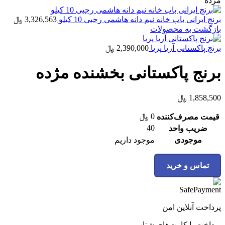
مژده
برنج ایرانی باب خانه نیم دانه هاشمی رجبی 10 کیلو
3,326,563
﷼
بازگشت به محصولات
برنج پاکستانی آریا پریا
2,390,000
﷼
برنج پاکستانی بخشنده مژده
1,858,500
﷼
0
﷼
قیمت مصرف‌کننده
40
ضریب واحد
موجودی
موجود داریم
تماس و خرید
پرداخت آنلاین امن
پرداخت با کارت‌های شتاب