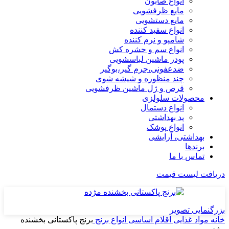
انواع صابون
مایع ظرفشویی
مایع دستشویی
انواع سفید کننده
شامپو و نرم کننده
انواع سم و حشره کش
پودر ماشین لباسشویی
ضدعفونی،جرم گیر،بوگیر
چند منظوره و شیشه شوی
قرص و ژل ماشین ظرفشویی
محصولات سلولزی
انواع دستمال
پد بهداشتی
انواع پوشک
بهداشتی، آرایشی
برندها
تماس با ما
دریافت لیست قیمت
بزرگنمایی تصویر
خانه
مواد غذایی
اقلام اساسی
انواع برنج
برنج پاکستانی بخشنده