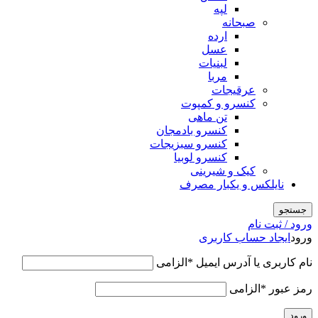
لپه
صبحانه
ارده
عسل
لبنیات
مربا
عرقیجات
کنسرو و کمپوت
تن ماهی
کنسرو بادمجان
کنسرو سبزیجات
کنسرو لوبیا
کیک و شیرینی
نایلکس و یکبار مصرف
جستجو
ورود / ثبت نام
ورود
ایجاد حساب کاربری
نام کاربری یا آدرس ایمیل
*
الزامی
رمز عبور
*
الزامی
ورود