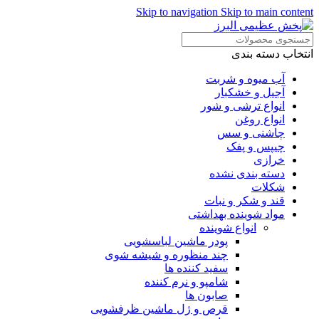
Skip to navigation
Skip to main content
انتخاب دسته بندی
آب میوه و شربت
آجیل و خشکبار
انواع ترشی و شور
انواع روغن
چاشنی و سس
چیپس و پفک
خرازی
دسته بندی نشده
شکلات
قند و شکر و نبات
مواد شوینده بهداشتی
انواع شوینده
پودر ماشین لباسشویی
چند منظوره و شیشه شوی
سفید کننده ها
شامپو و نرم کننده
صابون ها
قرص و ژل ماشین ظرفشویی