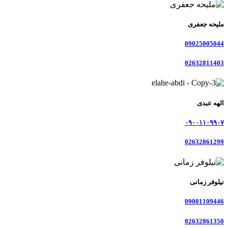
ملیحه جعفری
09025005044
02632811403
الهه عبدی
۰۹۰۰۱۱۰۹۹۰۷
02632861299
نیلوفر زمانی
09001109446
02632861350