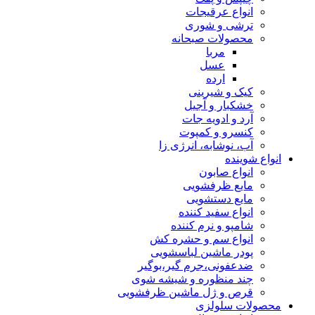
انواع عرقیجات
ترشی و شوری
محصولات صبحانه
مربا
عسل
ارده
کیک و شیرینی
خشکبار و آجیل
آرد و ادویه جات
کنسرو و کمپوت
آب، نوشابه، انرژی زا
انواع شوینده
انواع صابون
مایع ظرفشویی
مایع دستشویی
انواع سفید کننده
شامپو و نرم کننده
انواع سم و حشره کش
پودر ماشین لباسشویی
ضدعفونی،جرم گیر،بوگیر
چند منظوره و شیشه شوی
قرص و ژل ماشین ظرفشویی
محصولات سلولزی