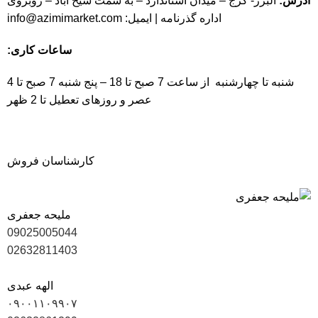
آدرس:
البرز- کرج – میدان استاندارد – به سمت شیخ آباد – روبروی
اداره گذرنامه | ایمیل:
info@azimimarket.com
ساعات کاری:
شنبه تا چهارشنبه از ساعت 7 صبح تا 18 – پنج شنبه 7 صبح تا 4
عصر و روزهای تعطیل تا 2 ظهر
کارشناسان فروش
ملیحه جعفری
09025005044
02632811403
الهه عبدی
۰۹۰۰۱۱۰۹۹۰۷