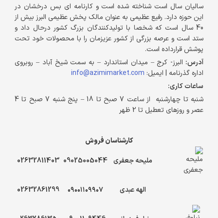
سالیان سال است شناخته شده است و کارنامه ای بس درخشان در
این حوزه دارد. رفیع عظیمی به عنوان مالک پخش عظیمی البرز بیش از
40 سال است که شخصا با تولیدکنندگان بزرگ کشور درحال داد و
ستد است و عرصه بزرگی از کشور عزیزمان را با محصولات خود تحت
پوشش قرارداده است.
آدرس:
البرز- کرج – میدان استاندارد – به سمت شیخ آباد – روبروی
اداره گذرنامه | ایمیل:
info@azimimarket.com
ساعات کاری:
شنبه تا چهارشنبه از ساعت 7 صبح تا 18 – پنج شنبه 7 صبح تا 4
عصر و روزهای تعطیل تا 2 ظهر
کارشناسان فروش
ملیحه جعفری
09025005044
02632811403
الهه عبدی
۰۹۰۰۱۱۰۹۹۰۷
02632861299