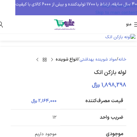
40 سال سابقه، ارتباط با 1700 تولیدکننده و بیش از 6000 کالای با کیفیت
Skip to navigation
Skip to main content
منو
بزرگنمایی تصویر
خانه
مواد شوینده بهداشتی
انواع شوینده
لوله بازکن اتک
1,898,298
﷼
قیمت مصرف‌کننده
2,164,000
﷼
ضریب واحد
12
موجودی
موجود داریم