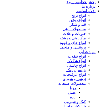
پخش عظیمی البرز
درباره ما
اقلام اساسی
انواع برنج
انواع روغن
قند و شکر
محصولات لبنی
حبوبات و غلات
ماکارونی و رشته
انواع چای و قهوه
پروتئینی و منجمد
مواد غذایی
انواع تنقلات
انواع شکلات
انواع چاشنی
چیپس و پفک
انواع عرقیجات
ترشی و شوری
محصولات صبحانه
مربا
عسل
ارده
کیک و شیرینی
خشکبار و آجیل