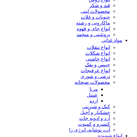
قند و شکر
محصولات لبنی
حبوبات و غلات
ماکارونی و رشته
انواع چای و قهوه
پروتئینی و منجمد
مواد غذایی
انواع تنقلات
انواع شکلات
انواع چاشنی
چیپس و پفک
انواع عرقیجات
ترشی و شوری
محصولات صبحانه
مربا
عسل
ارده
کیک و شیرینی
خشکبار و آجیل
آرد و ادویه جات
کنسرو و کمپوت
آب، نوشابه، انرژی زا
انواع شوینده