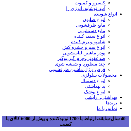
کنسرو و کمپوت
آب، نوشابه، انرژی زا
انواع شوینده
انواع صابون
مایع ظرفشویی
مایع دستشویی
انواع سفید کننده
شامپو و نرم کننده
انواع سم و حشره کش
پودر ماشین لباسشویی
ضدعفونی،جرم گیر،بوگیر
چند منظوره و شیشه شوی
قرص و ژل ماشین ظرفشویی
محصولات سلولزی
انواع دستمال
پد بهداشتی
انواع پوشک
بهداشتی، آرایشی
برندها
تماس با ما
40 سال سابقه، ارتباط با 1700 تولیدکننده و بیش از 6000 کالای با
کیفیت