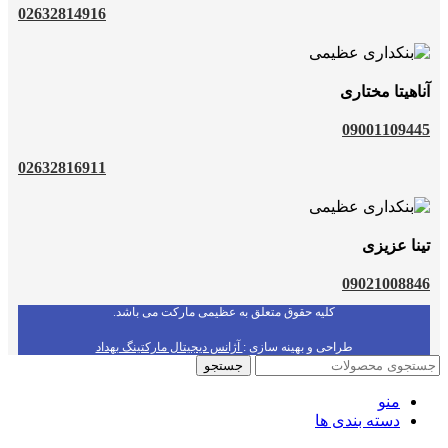
02632814916
آناهیتا مختاری
09001109445
02632816911
تینا عزیزی
09021008846
کلیه حقوق متعلق به عظیمی مارکت می باشد.
طراحی و بهینه سازی :
آژانس دیجیتال مارکتینگ بهداد
جستجو
منو
دسته بندی ها