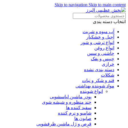
Skip to navigation
Skip to main content
انتخاب دسته بندی
آب میوه و شربت
آجیل و خشکبار
انواع ترشی و شور
انواع روغن
چاشنی و سس
چیپس و پفک
خرازی
دسته بندی نشده
شکلات
قند و شکر و نبات
مواد شوینده بهداشتی
انواع شوینده
پودر ماشین لباسشویی
چند منظوره و شیشه شوی
سفید کننده ها
شامپو و نرم کننده
صابون ها
قرص و ژل ماشین ظرفشویی