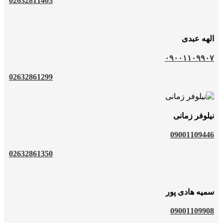
02632811403
الهه عبدی
۰۹۰۰۱۱۰۹۹۰۷
02632861299
نیلوفر زمانی
09001109446
02632861350
سمیه هادی پور
09001109908