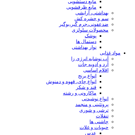
مایع دستشویی
مایع ظرفشویی
بهداشتی، آرایشی
سم و حشره کش
ضدعفونی،جرم گیر،بوگیر
محصولات سلولزی
پوشک
دستمال ها
نوار بهداشتی
مواد غذایی
آب نوشابه انرژی زا
آرد و ادویه جات
اقلام اساسی
انواع برنج
انواع چای، قهوه و دمنوش
قند و شکر
ماکارونی و رشته
انواع نوشیدنی
پروتئینی و منجمد
ترشی و شوری
تنقلات
چاشنی ها
حبوبات و غلات
عدس