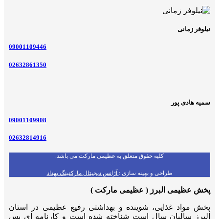
نیلوفر زمانی
09001109446
02632861350
سمیه هادی پور
09001109908
02632814916
کلیه حقوق متعلق به عظیمی مارکت می باشد.
طراحی و بهینه سازی :
آژانس دیجیتال مارکتینگ بهداد
پخش عظیمی البرز ( عظیمی مارکت )
پخش مواد غذایی، شوینده و بهداشتی رفیع عظیمی در استان
البرز سالیان سال است شناخته شده است و کارنامه ای بس