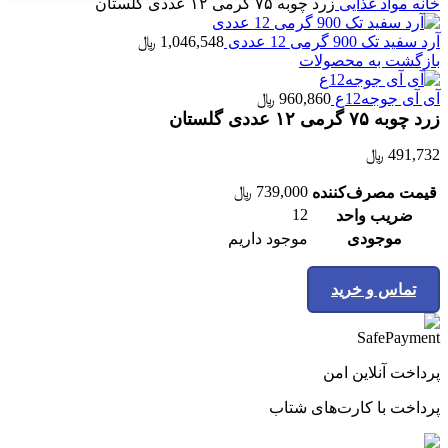
خانه
مواد غذایی
زرد چوبه ۷۵ گرمی ۱۲ عددی گلستان
آرد سفید تک 900 گرمی 12 عددی
1,046,548
﷼
بازگشت به محصولات
آی آی جوجه12ع
960,860
﷼
زرد چوبه ۷۵ گرمی ۱۲ عددی گلستان
491,732
﷼
739,000
﷼
قیمت مصرف‌کننده
12
ضریب واحد
موجودی
موجود داریم
تماس و خرید
پرداخت آنلاین امن
پرداخت با کارت‌های شتاب