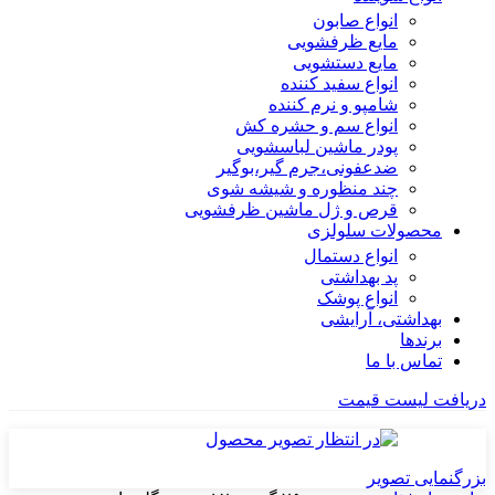
انواع صابون
مایع ظرفشویی
مایع دستشویی
انواع سفید کننده
شامپو و نرم کننده
انواع سم و حشره کش
پودر ماشین لباسشویی
ضدعفونی،جرم گیر،بوگیر
چند منظوره و شیشه شوی
قرص و ژل ماشین ظرفشویی
محصولات سلولزی
انواع دستمال
پد بهداشتی
انواع پوشک
بهداشتی، آرایشی
برندها
تماس با ما
دریافت لیست قیمت
بزرگنمایی تصویر