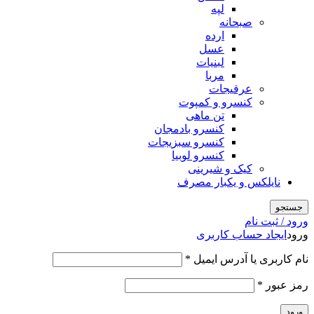
لپه
صبحانه
ارده
عسل
لبنیات
مربا
عرقیجات
کنسرو و کمپوت
تن ماهی
کنسرو بادمجان
کنسرو سبزیجات
کنسرو لوبیا
کیک و شیرینی
نایلکس و یکبار مصرف
جستجو
ورود / ثبت نام
ورود
ایجاد حساب کاربری
الزامی
نام کاربری یا آدرس ایمیل
*
الزامی
رمز عبور
*
ورود