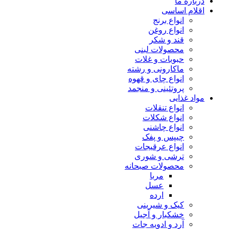
درباره ما
اقلام اساسی
انواع برنج
انواع روغن
قند و شکر
محصولات لبنی
حبوبات و غلات
ماکارونی و رشته
انواع چای و قهوه
پروتئینی و منجمد
مواد غذایی
انواع تنقلات
انواع شکلات
انواع چاشنی
چیپس و پفک
انواع عرقیجات
ترشی و شوری
محصولات صبحانه
مربا
عسل
ارده
کیک و شیرینی
خشکبار و آجیل
آرد و ادویه جات