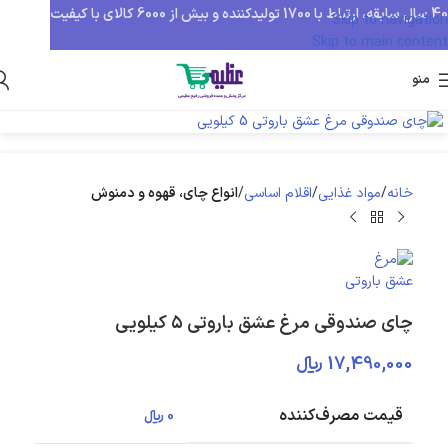
40 سال سابقه، ارتباط با 1700 تولیدکننده و بیش از 6000 کالای با کیفیت
Skip to navigation
Skip to main content
منو
بزرگنمایی تصویر
خانه
مواد غذایی
اقلام اساسی
انواع چای، قهوه و دمنوش
چای صندوقی مرغ عشق باروتی ۵ کیلویی
17,490,000
﷼
قیمت مصرف‌کننده
0
﷼