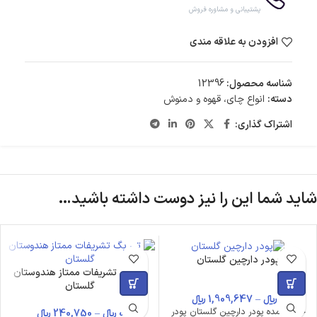
پشتیبانی و مشاوره فروش
افزودن به علاقه مندی
شناسه محصول:
12396
دسته:
انواع چای، قهوه و دمنوش
اشتراک گذاری:
شاید شما این را نیز دوست داشته باشید…
پودر دارچین گلستان
تی بگ تشریفات ممتاز هندوستان
گلستان
0
﷼
–
1,909,647
﷼
خرید عمده پودر دارچین گلستان پودر
0
﷼
–
240,750
﷼