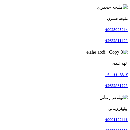
ملیحه جعفری
09025005044
02632811403
الهه عبدی
۰۹۰۰۱۱۰۹۹۰۷
02632861299
نیلوفر زمانی
09001109446