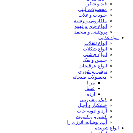
قند و شکر
محصولات لبنی
حبوبات و غلات
ماکارونی و رشته
انواع چای و قهوه
پروتئینی و منجمد
مواد غذایی
انواع تنقلات
انواع شکلات
انواع چاشنی
چیپس و پفک
انواع عرقیجات
ترشی و شوری
محصولات صبحانه
مربا
عسل
ارده
کیک و شیرینی
خشکبار و آجیل
آرد و ادویه جات
کنسرو و کمپوت
آب، نوشابه، انرژی زا
انواع شوینده