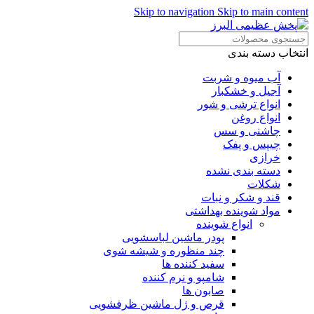
Skip to navigation
Skip to main content
انتخاب دسته بندی
آب میوه و شربت
آجیل و خشکبار
انواع ترشی و شور
انواع روغن
چاشنی و سس
چیپس و پفک
خرازی
دسته بندی نشده
شکلات
قند و شکر و نبات
مواد شوینده بهداشتی
انواع شوینده
پودر ماشین لباسشویی
چند منظوره و شیشه شوی
سفید کننده ها
شامپو و نرم کننده
صابون ها
قرص و ژل ماشین ظرفشویی