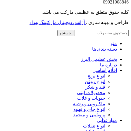
09021008846
کلیه حقوق متعلق به عظیمی مارکت می باشد.
طراحی و بهینه سازی :
آژانس دیجیتال مارکتینگ بهداد
جستجو
منو
دسته بندی ها
پخش عظیمی البرز
درباره ما
اقلام اساسی
انواع برنج
انواع روغن
قند و شکر
محصولات لبنی
حبوبات و غلات
ماکارونی و رشته
انواع چای و قهوه
پروتئینی و منجمد
مواد غذایی
انواع تنقلات