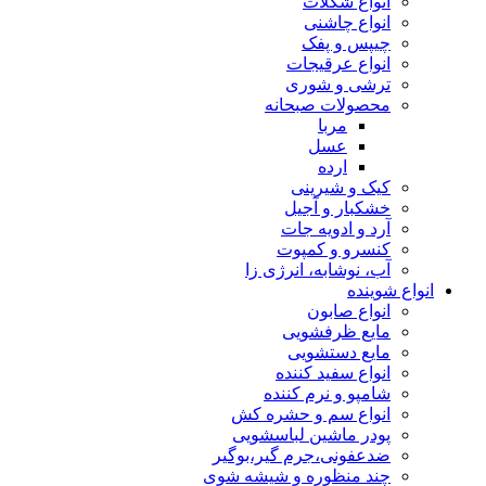
انواع شکلات
انواع چاشنی
چیپس و پفک
انواع عرقیجات
ترشی و شوری
محصولات صبحانه
مربا
عسل
ارده
کیک و شیرینی
خشکبار و آجیل
آرد و ادویه جات
کنسرو و کمپوت
آب، نوشابه، انرژی زا
انواع شوینده
انواع صابون
مایع ظرفشویی
مایع دستشویی
انواع سفید کننده
شامپو و نرم کننده
انواع سم و حشره کش
پودر ماشین لباسشویی
ضدعفونی،جرم گیر،بوگیر
چند منظوره و شیشه شوی