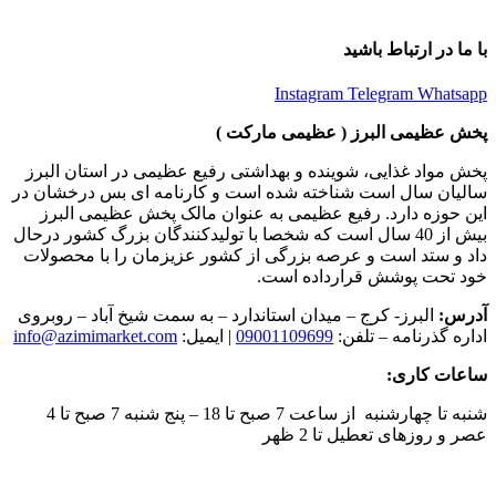
با ما در ارتباط باشید
Instagram
Telegram
Whatsapp
پخش عظیمی البرز ( عظیمی مارکت )
پخش مواد غذایی، شوینده و بهداشتی رفیع عظیمی در استان البرز
سالیان سال است شناخته شده است و کارنامه ای بس درخشان در
این حوزه دارد. رفیع عظیمی به عنوان مالک پخش عظیمی البرز
بیش از 40 سال است که شخصا با تولیدکنندگان بزرگ کشور درحال
داد و ستد است و عرصه بزرگی از کشور عزیزمان را با محصولات
خود تحت پوشش قرارداده است.
آدرس:
البرز- کرج – میدان استاندارد – به سمت شیخ آباد – روبروی
اداره گذرنامه – تلفن:
09001109699
| ایمیل:
info@azimimarket.com
ساعات کاری:
شنبه تا چهارشنبه از ساعت 7 صبح تا 18 – پنج شنبه 7 صبح تا 4
عصر و روزهای تعطیل تا 2 ظهر