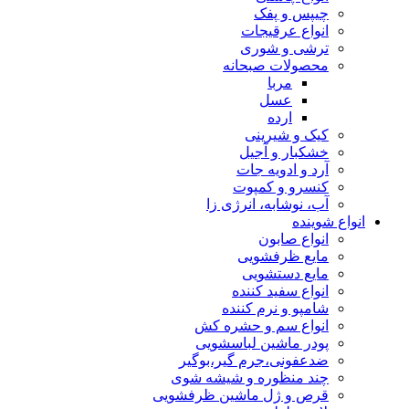
چیپس و پفک
انواع عرقیجات
ترشی و شوری
محصولات صبحانه
مربا
عسل
ارده
کیک و شیرینی
خشکبار و آجیل
آرد و ادویه جات
کنسرو و کمپوت
آب، نوشابه، انرژی زا
انواع شوینده
انواع صابون
مایع ظرفشویی
مایع دستشویی
انواع سفید کننده
شامپو و نرم کننده
انواع سم و حشره کش
پودر ماشین لباسشویی
ضدعفونی،جرم گیر،بوگیر
چند منظوره و شیشه شوی
قرص و ژل ماشین ظرفشویی