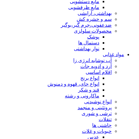
مایع دستشویی
مایع ظرفشویی
بهداشتی، آرایشی
سم و حشره کش
ضدعفونی،جرم گیر،بوگیر
محصولات سلولزی
پوشک
دستمال ها
نوار بهداشتی
مواد غذایی
آب نوشابه انرژی زا
آرد و ادویه جات
اقلام اساسی
انواع برنج
انواع چای، قهوه و دمنوش
قند و شکر
ماکارونی و رشته
انواع نوشیدنی
پروتئینی و منجمد
ترشی و شوری
تنقلات
چاشنی ها
حبوبات و غلات
عدس