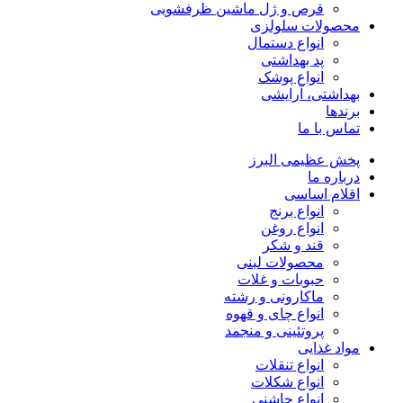
قرص و ژل ماشین ظرفشویی
محصولات سلولزی
انواع دستمال
پد بهداشتی
انواع پوشک
بهداشتی، آرایشی
برندها
تماس با ما
پخش عظیمی البرز
درباره ما
اقلام اساسی
انواع برنج
انواع روغن
قند و شکر
محصولات لبنی
حبوبات و غلات
ماکارونی و رشته
انواع چای و قهوه
پروتئینی و منجمد
مواد غذایی
انواع تنقلات
انواع شکلات
انواع چاشنی