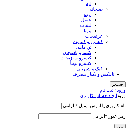
لپه
صبحانه
ارده
عسل
لبنیات
مربا
عرقیجات
کنسرو و کمپوت
تن ماهی
کنسرو بادمجان
کنسرو سبزیجات
کنسرو لوبیا
کیک و شیرینی
نایلکس و یکبار مصرف
جستجو
ورود / ثبت نام
ورود
ایجاد حساب کاربری
نام کاربری یا آدرس ایمیل
*
الزامی
رمز عبور
*
الزامی
ورود