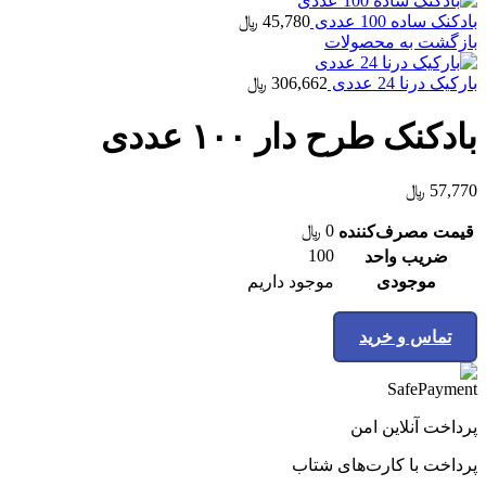
بادکنک ساده 100 عددی
45,780
﷼
بازگشت به محصولات
بارکیک درنا 24 عددی
306,662
﷼
بادکنک طرح دار ۱۰۰ عددی
57,770
﷼
0
﷼
قیمت مصرف‌کننده
100
ضریب واحد
موجودی
موجود داریم
تماس و خرید
پرداخت آنلاین امن
پرداخت با کارت‌های شتاب