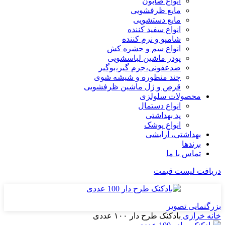
انواع صابون
مایع ظرفشویی
مایع دستشویی
انواع سفید کننده
شامپو و نرم کننده
انواع سم و حشره کش
پودر ماشین لباسشویی
ضدعفونی،جرم گیر،بوگیر
چند منظوره و شیشه شوی
قرص و ژل ماشین ظرفشویی
محصولات سلولزی
انواع دستمال
پد بهداشتی
انواع پوشک
بهداشتی، آرایشی
برندها
تماس با ما
دریافت لیست قیمت
بزرگنمایی تصویر
خانه
خرازی
بادکنک طرح دار ۱۰۰ عددی