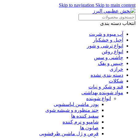
Skip to navigation
Skip to main content
انتخاب دسته بندی
آب میوه و شربت
آجیل و خشکبار
انواع ترشی و شور
انواع روغن
چاشنی و سس
چیپس و پفک
خرازی
دسته بندی نشده
شکلات
قند و شکر و نبات
مواد شوینده بهداشتی
انواع شوینده
پودر ماشین لباسشویی
چند منظوره و شیشه شوی
سفید کننده ها
شامپو و نرم کننده
صابون ها
قرص و ژل ماشین ظرفشویی