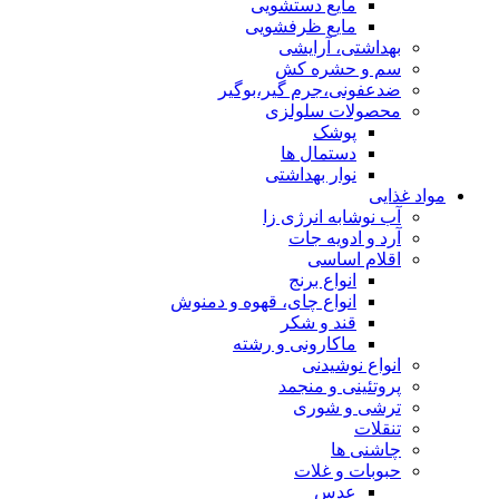
مایع دستشویی
مایع ظرفشویی
بهداشتی، آرایشی
سم و حشره کش
ضدعفونی،جرم گیر،بوگیر
محصولات سلولزی
پوشک
دستمال ها
نوار بهداشتی
مواد غذایی
آب نوشابه انرژی زا
آرد و ادویه جات
اقلام اساسی
انواع برنج
انواع چای، قهوه و دمنوش
قند و شکر
ماکارونی و رشته
انواع نوشیدنی
پروتئینی و منجمد
ترشی و شوری
تنقلات
چاشنی ها
حبوبات و غلات
عدس