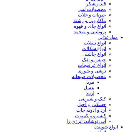
قند و شکر
محصولات لبنی
حبوبات و غلات
ماکارونی و رشته
انواع چای و قهوه
پروتئینی و منجمد
مواد غذایی
انواع تنقلات
انواع شکلات
انواع چاشنی
چیپس و پفک
انواع عرقیجات
ترشی و شوری
محصولات صبحانه
مربا
عسل
ارده
کیک و شیرینی
خشکبار و آجیل
آرد و ادویه جات
کنسرو و کمپوت
آب، نوشابه، انرژی زا
انواع شوینده