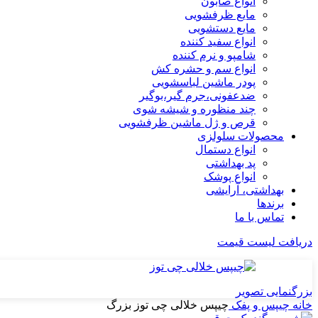
انواع صابون
مایع ظرفشویی
مایع دستشویی
انواع سفید کننده
شامپو و نرم کننده
انواع سم و حشره کش
پودر ماشین لباسشویی
ضدعفونی،جرم گیر،بوگیر
چند منظوره و شیشه شوی
قرص و ژل ماشین ظرفشویی
محصولات سلولزی
انواع دستمال
پد بهداشتی
انواع پوشک
بهداشتی، آرایشی
برندها
تماس با ما
دریافت لیست قیمت
بزرگنمایی تصویر
خانه
چیپس و پفک
چیپس خلالی چی توز بزرگ