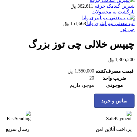
شیرین گندمک جرقه
362,611
﷼
بازگشت به محصولات
آب معدني نيم لیتری واتا
151,668
﷼
چی توز
چیپس خلالی چی توز بزرگ
1,305,200
﷼
1,550,000
﷼
قیمت مصرف‌کننده
20
ضریب واحد
موجودی
موجود داریم
تماس و خرید
پرداخت آنلاین امن
ارسال سریع