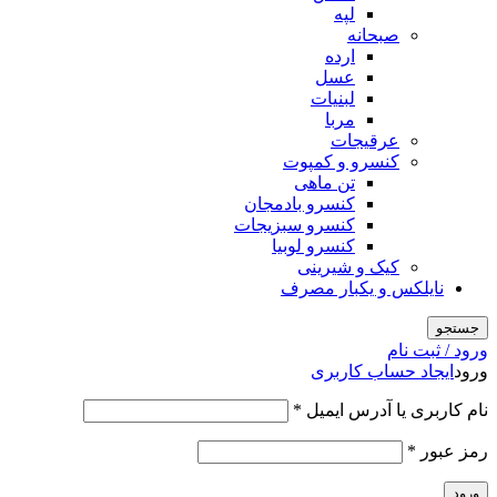
لپه
صبحانه
ارده
عسل
لبنیات
مربا
عرقیجات
کنسرو و کمپوت
تن ماهی
کنسرو بادمجان
کنسرو سبزیجات
کنسرو لوبیا
کیک و شیرینی
نایلکس و یکبار مصرف
جستجو
ورود / ثبت نام
ورود
ایجاد حساب کاربری
نام کاربری یا آدرس ایمیل
*
رمز عبور
*
ورود