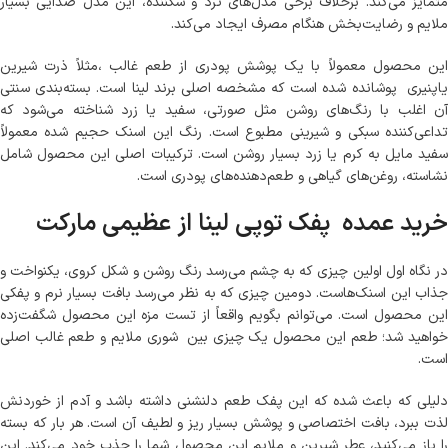
متمایز می‌کند. برخلاف برخی مدل‌های ترد و شکننده، این مدل صدایی بسیار
ملایم و رضایت‌بخش هنگام مصرف ایجاد می‌کند.
این محصول معمولاً با یک پوشش پودری از طعم غالب ،مثلاً ذرت شیرین
یاپنیری پوشانده شده است که مشخصه اصلی برند لینا است. بسته‌بندی سنتی
آن اغلب با رنگ‌های روشن مثل صورتی، سفید یا زرد شناخته می‌شود که
تداعی‌کننده سبکی و شیرینی مطبوع است. رنگ این اسنک حجیم شده معمولاً
سفید مایل به کرم یا زرد بسیار روشن است. ترکیبات اصلی این محصول شامل
نشاسته، روغن‌های گیاهی و طعم‌دهنده‌های پودری است.
خرید عمده پفک توپی لینا از عظیمی مارکت
در نگاه اول اولین چیزی که به چشم می‌رسد رنگ روشن و شکل کروی، یکنواخت و
جذاب این اسنک‌هاست. دومین چیزی که به نظر می‌رسد بافت بسیار نرم و پفکی
این محصول است. می‌توانم بگویم واقعاً از تست مزه این محصول شگفت‌زده
خواهید شد؛ طعم این محصول یک چیزی بین شوری ملایم و طعم غالب اصلی
است.
دلیلی که باعث شده که این پفک طعم دلنشنی داشته باشد و آدم از خوردنش
لذت ببرد، بافت اختصاصی و پوشش بسیار ریز و لطیف آن است. هر بار که بسته
را باز می‌کنید، عطر شیرین و ملایم این محصول شما را جذب خود می‌کند. این