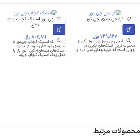
کرانچی پنیری چی توز
پفک چی توز استیک کچاپ ویژه
۳۰ع
729,827
﷼
802,811
﷼
خرید کرانچی چی توز چی توز یکی از
خریدپفک استیک کچاپ چی‌توز با
محبوب ترین اسنک‌های پنیری در
سابقه‌ی درخشان خود در تولید
جهان است که تاریخچه‌ای غنی دارد و
اسنک‌های هیجان‌انگیز، این بار با
مدل پفک استیک کچاپ ویژه،
محصولات مرتبط