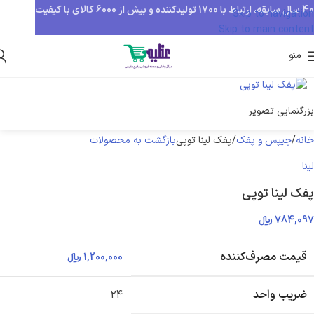
40 سال سابقه، ارتباط با 1700 تولیدکننده و بیش از 6000 کالای با کیفیت
Skip to navigation
Skip to main content
منو
بزرگنمایی تصویر
خانه
چیپس و پفک
پفک لینا توپی
بازگشت به محصولات
لینا
پفک لینا توپی
784,097
﷼
قیمت مصرف‌کننده
1,200,000
﷼
ضریب واحد
24