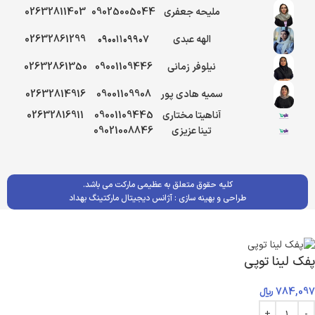
ملیحه جعفری
09025005044
02632811403
الهه عبدی
۰۹۰۰۱۱۰۹۹۰۷
02632861299
نیلوفر زمانی
09001109446
02632861350
سمیه هادی پور
09001109908
02632814916
آناهیتا مختاری
09001109445
02632816911
تینا عزیزی
09021008846
کلیه حقوق متعلق به عظیمی مارکت می باشد.
طراحی و بهینه سازی :
آژانس دیجیتال مارکتینگ بهداد
پفک لینا توپی
784,097
﷼