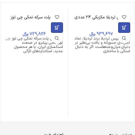
چیپس تردیلا مکزیکی ۲۴ عددی
چی پلت سرکه نمکی چی توز
ناموجود
939,697
﷼
729,826
﷼
خرید چیپس تردیلا برند تردیلا، نماد
خریدچی پلت سرکه نمکی چی توز چی
تجربه‌ای جسورانه و بافت بی‌نظیر در
توز، نامی پیشرو در صنعت
دنیای میان‌وعده‌هاست. اگر به دنبال
اسنک‌سازی ایران، با هر محصول
اسنکی با ساختاری
جدید، استانداردهای تازگی
دسترسی سریع
راهنمای خرید