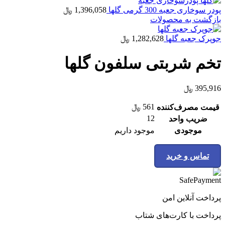
پودر سوخاری جعبه 300 گرمی گلها
1,396,058
﷼
بازگشت به محصولات
جوپرک جعبه گلها
1,282,628
﷼
تخم شربتی سلفون گلها
395,916
﷼
561
﷼
قیمت مصرف‌کننده
12
ضریب واحد
موجودی
موجود داریم
تماس و خرید
پرداخت آنلاین امن
پرداخت با کارت‌های شتاب