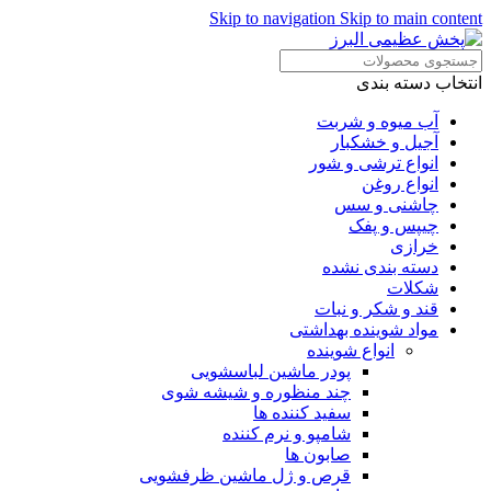
Skip to navigation
Skip to main content
انتخاب دسته بندی
آب میوه و شربت
آجیل و خشکبار
انواع ترشی و شور
انواع روغن
چاشنی و سس
چیپس و پفک
خرازی
دسته بندی نشده
شکلات
قند و شکر و نبات
مواد شوینده بهداشتی
انواع شوینده
پودر ماشین لباسشویی
چند منظوره و شیشه شوی
سفید کننده ها
شامپو و نرم کننده
صابون ها
قرص و ژل ماشین ظرفشویی