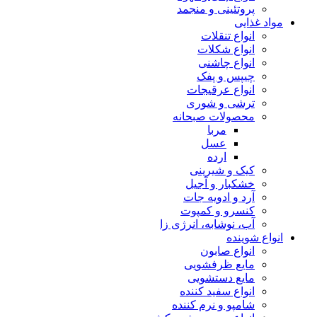
پروتئینی و منجمد
مواد غذایی
انواع تنقلات
انواع شکلات
انواع چاشنی
چیپس و پفک
انواع عرقیجات
ترشی و شوری
محصولات صبحانه
مربا
عسل
ارده
کیک و شیرینی
خشکبار و آجیل
آرد و ادویه جات
کنسرو و کمپوت
آب، نوشابه، انرژی زا
انواع شوینده
انواع صابون
مایع ظرفشویی
مایع دستشویی
انواع سفید کننده
شامپو و نرم کننده