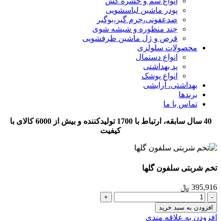
انواع سم و حشره کش
پودر ماشین لباسشویی
ضدعفونی،جرم گیر،بوگیر
چند منظوره و شیشه شوی
قرص و ژل ماشین ظرفشویی
محصولات سلولزی
انواع دستمال
پد بهداشتی
انواع پوشک
بهداشتی، آرایشی
برندها
تماس با ما
40 سال سابقه، ارتباط با 1700 تولیدکننده و بیش از 6000 کالای با
کیفیت
تخم شربتی سلفون گلها
395,916
﷼
تخم
شربتی
افزودن به سبد خرید
سلفون
افزودن به علاقه مندی