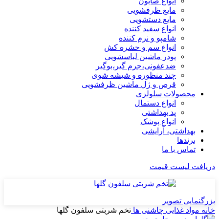
انواع صابون
مایع ظرفشویی
مایع دستشویی
انواع سفید کننده
شامپو و نرم کننده
انواع سم و حشره کش
پودر ماشین لباسشویی
ضدعفونی،جرم گیر،بوگیر
چند منظوره و شیشه شوی
قرص و ژل ماشین ظرفشویی
محصولات سلولزی
انواع دستمال
پد بهداشتی
انواع پوشک
بهداشتی، آرایشی
برندها
تماس با ما
دریافت لیست قیمت
بزرگنمایی تصویر
خانه
مواد غذایی
چاشنی ها
تخم شربتی سلفون گلها