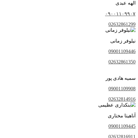
الهه عبدی
۰۹۰۰۱۱۰۹۹۰۷
02632861299
نیلوفر زمانی
09001109446
02632861350
سمیه هادی پور
09001109908
02632814916
آناهیتا مختاری
09001109445
02632816911