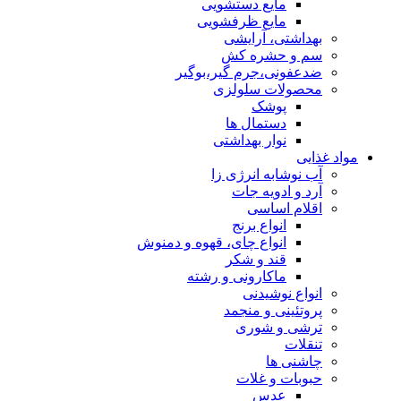
مایع دستشویی
مایع ظرفشویی
بهداشتی، آرایشی
سم و حشره کش
ضدعفونی،جرم گیر،بوگیر
محصولات سلولزی
پوشک
دستمال ها
نوار بهداشتی
مواد غذایی
آب نوشابه انرژی زا
آرد و ادویه جات
اقلام اساسی
انواع برنج
انواع چای، قهوه و دمنوش
قند و شکر
ماکارونی و رشته
انواع نوشیدنی
پروتئینی و منجمد
ترشی و شوری
تنقلات
چاشنی ها
حبوبات و غلات
عدس