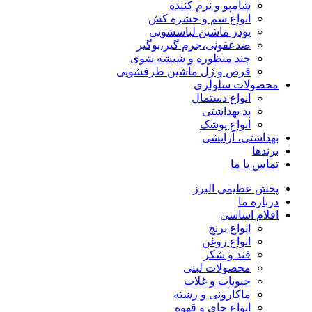
شامپو و نرم کننده
انواع سم و حشره کش
پودر ماشین لباسشویی
ضدعفونی،جرم گیر،بوگیر
چند منظوره و شیشه شوی
قرص و ژل ماشین ظرفشویی
محصولات سلولزی
انواع دستمال
پد بهداشتی
انواع پوشک
بهداشتی، آرایشی
برندها
تماس با ما
پخش عظیمی البرز
درباره ما
اقلام اساسی
انواع برنج
انواع روغن
قند و شکر
محصولات لبنی
حبوبات و غلات
ماکارونی و رشته
انواع چای و قهوه