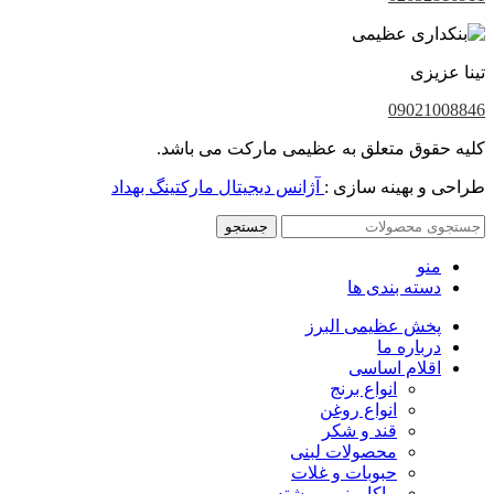
تینا عزیزی
09021008846
کلیه حقوق متعلق به عظیمی مارکت می باشد.
طراحی و بهینه سازی :
آژانس دیجیتال مارکتینگ بهداد
جستجو
منو
دسته بندی ها
پخش عظیمی البرز
درباره ما
اقلام اساسی
انواع برنج
انواع روغن
قند و شکر
محصولات لبنی
حبوبات و غلات
ماکارونی و رشته