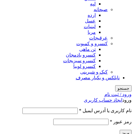
لپه
صبحانه
ارده
عسل
لبنیات
مربا
عرقیجات
کنسرو و کمپوت
تن ماهی
کنسرو بادمجان
کنسرو سبزیجات
کنسرو لوبیا
کیک و شیرینی
نایلکس و یکبار مصرف
جستجو
ورود / ثبت نام
ورود
ایجاد حساب کاربری
الزامی
نام کاربری یا آدرس ایمیل
*
الزامی
رمز عبور
*
ورود