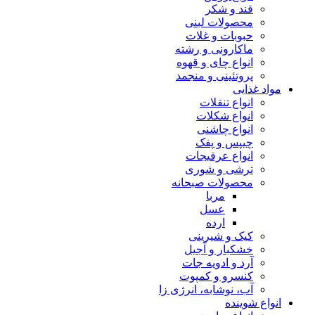
قند و شکر
محصولات لبنی
حبوبات و غلات
ماکارونی و رشته
انواع چای و قهوه
پروتئینی و منجمد
مواد غذایی
انواع تنقلات
انواع شکلات
انواع چاشنی
چیپس و پفک
انواع عرقیجات
ترشی و شوری
محصولات صبحانه
مربا
عسل
ارده
کیک و شیرینی
خشکبار و آجیل
آرد و ادویه جات
کنسرو و کمپوت
آب، نوشابه، انرژی زا
انواع شوینده