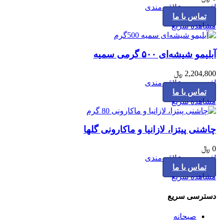
may
افزودن به علاقه مندی
be
تماس با ما
chosen
مشاهده سریع
on
the
product
آبلیمو شیشه‌ای ۵۰۰ گرمی سمیه
page
2,204,800
﷼
افزودن به علاقه مندی
تماس با ما
مشاهده سریع
چاشنی پیتزا، لازانیا و ماکارونی گلها
0
﷼
افزودن به علاقه مندی
تماس با ما
مشاهده سریع
دسترسی سریع
صبحانه