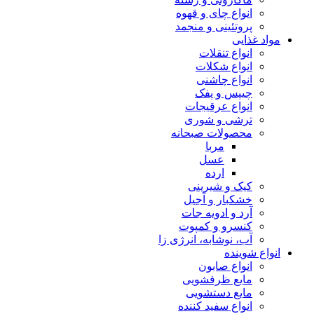
انواع چای و قهوه
پروتئینی و منجمد
مواد غذایی
انواع تنقلات
انواع شکلات
انواع چاشنی
چیپس و پفک
انواع عرقیجات
ترشی و شوری
محصولات صبحانه
مربا
عسل
ارده
کیک و شیرینی
خشکبار و آجیل
آرد و ادویه جات
کنسرو و کمپوت
آب، نوشابه، انرژی زا
انواع شوینده
انواع صابون
مایع ظرفشویی
مایع دستشویی
انواع سفید کننده