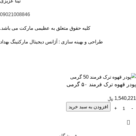
تینا عزیزی
09021008846
کلیه حقوق متعلق به عظیمی مارکت می باشد.
طراحی و بهینه سازی :
آژانس دیجیتال مارکتینگ بهداد
40 سال سابقه، ارتباط با 1700 تولیدکننده و بیش از 6000 کالای با
کیفیت
پودر قهوه ترک فرمند ۵۰ گرمی
1,540,221
﷼
افزودن به سبد خرید
فروشگاه