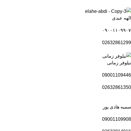
الهه عبدی
۰۹۰۰۱۱۰۹۹۰۷
02632861299
نیلوفر زمانی
09001109446
02632861350
سمیه هادی پور
09001109908