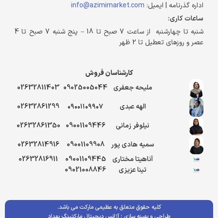
اداره گذرنامه | ایمیل:
info@azimimarket.com
ساعات کاری:
شنبه تا چهارشنبه از ساعت 7 صبح تا 18 – پنج شنبه 7 صبح تا 4
عصر و روزهای تعطیل تا 2 ظهر
کارشناسان فروش
ملیحه جعفری
09025005044
02632811403
الهه عبدی
۰۹۰۰۱۱۰۹۹۰۷
02632861299
نیلوفر زمانی
09001109446
02632861350
سمیه هادی پور
09001109908
02632814916
آناهیتا مختاری
09001109445
02632816911
تینا عزیزی
09021008846
کلیه حقوق متعلق به عظیمی مارکت می باشد.
طراحی و بهینه سازی :
آژانس دیجیتال مارکتینگ بهداد