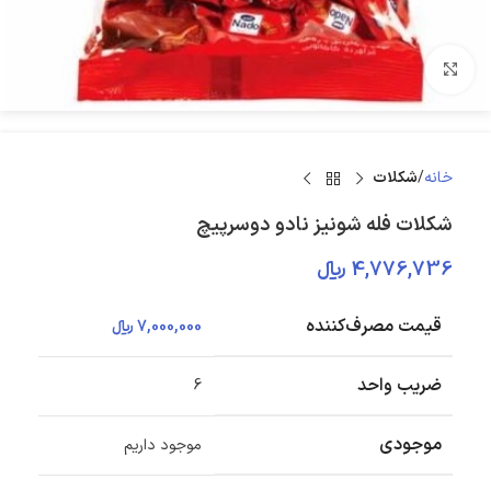
بزرگنمایی تصویر
خانه
شکلات
شکلات فله شونیز نادو دوسرپیچ
4,776,736
﷼
قیمت مصرف‌کننده
7,000,000
﷼
ضریب واحد
6
موجودی
موجود داریم