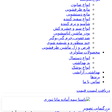
انواع صابون
مایع ظرفشویی
مایع دستشویی
انواع سفید کننده
شامپو و نرم کننده
انواع سم و حشره کش
پودر ماشین لباسشویی
ضدعفونی،جرم گیر،بوگیر
چند منظوره و شیشه شوی
قرص و ژل ماشین ظرفشویی
محصولات سلولزی
انواع دستمال
پد بهداشتی
انواع پوشک
بهداشتی، آرایشی
برندها
تماس با ما
دریافت لیست قیمت
بزرگنمایی تصویر