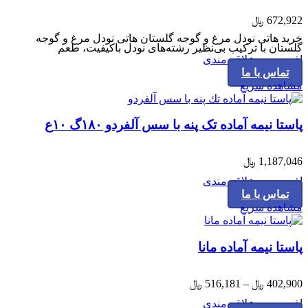
672,922
﷼
خرید هاتی نودل مرغ و گوجه گلستان هاتی نودل مرغ و گوجه
گلستان با ترکیب بی‌نظیر رشته‌های نودل باکیفیت، طعم
افزودن به علاقه مندی
تماس با ما
مشاهده سریع
پاستا نیمه آماده تک پنه با سس آلفردو ۱۸۰گ ۱۰ع
1,187,046
﷼
افزودن به علاقه مندی
تماس با ما
مشاهده سریع
پاستا نیمه آماده مانا
Price
402,900
﷼
–
516,181
﷼
range:
افزودن به علاقه مندی
402,900 ﷼