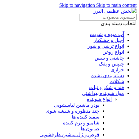
Skip to navigation
Skip to main content
انتخاب دسته بندی
آب میوه و شربت
آجیل و خشکبار
انواع ترشی و شور
انواع روغن
چاشنی و سس
چیپس و پفک
خرازی
دسته بندی نشده
شکلات
قند و شکر و نبات
مواد شوینده بهداشتی
انواع شوینده
پودر ماشین لباسشویی
چند منظوره و شیشه شوی
سفید کننده ها
شامپو و نرم کننده
صابون ها
قرص و ژل ماشین ظرفشویی