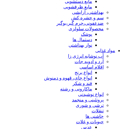
مایع دستشویی
مایع ظرفشویی
بهداشتی، آرایشی
سم و حشره کش
ضدعفونی،جرم گیر،بوگیر
محصولات سلولزی
پوشک
دستمال ها
نوار بهداشتی
مواد غذایی
آب نوشابه انرژی زا
آرد و ادویه جات
اقلام اساسی
انواع برنج
انواع چای، قهوه و دمنوش
قند و شکر
ماکارونی و رشته
انواع نوشیدنی
پروتئینی و منجمد
ترشی و شوری
تنقلات
چاشنی ها
حبوبات و غلات
عدس