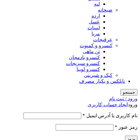
لپه
صبحانه
ارده
عسل
لبنیات
مربا
عرقیجات
کنسرو و کمپوت
تن ماهی
کنسرو بادمجان
کنسرو سبزیجات
کنسرو لوبیا
کیک و شیرینی
نایلکس و یکبار مصرف
جستجو
ورود / ثبت نام
ورود
ایجاد حساب کاربری
الزامی
نام کاربری یا آدرس ایمیل
*
الزامی
رمز عبور
*
ورود