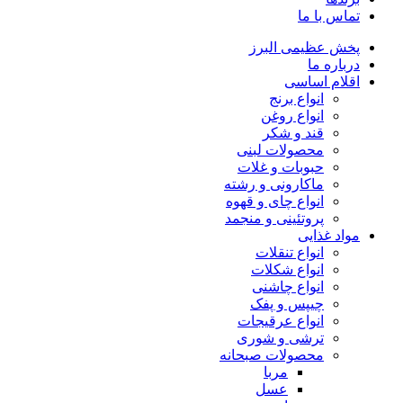
تماس با ما
پخش عظیمی البرز
درباره ما
اقلام اساسی
انواع برنج
انواع روغن
قند و شکر
محصولات لبنی
حبوبات و غلات
ماکارونی و رشته
انواع چای و قهوه
پروتئینی و منجمد
مواد غذایی
انواع تنقلات
انواع شکلات
انواع چاشنی
چیپس و پفک
انواع عرقیجات
ترشی و شوری
محصولات صبحانه
مربا
عسل