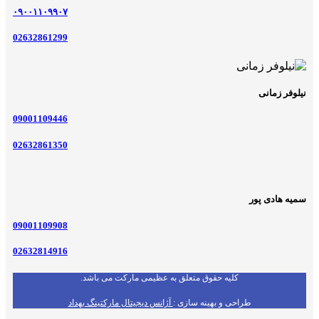
۰۹۰۰۱۱۰۹۹۰۷
02632861299
نیلوفر زمانی
09001109446
02632861350
سمیه هادی پور
09001109908
02632814916
کلیه حقوق متعلق به عظیمی مارکت می باشد.
طراحی و بهینه سازی :
آژانس دیجیتال مارکتینگ بهداد