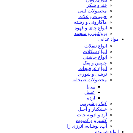
قند و شکر
محصولات لبنی
حبوبات و غلات
ماکارونی و رشته
انواع چای و قهوه
پروتئینی و منجمد
مواد غذایی
انواع تنقلات
انواع شکلات
انواع چاشنی
چیپس و پفک
انواع عرقیجات
ترشی و شوری
محصولات صبحانه
مربا
عسل
ارده
کیک و شیرینی
خشکبار و آجیل
آرد و ادویه جات
کنسرو و کمپوت
آب، نوشابه، انرژی زا
انواع شوینده