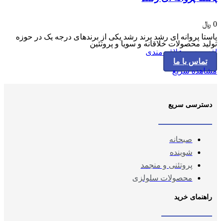
The
options
may
0
﷼
be
پاستا پروانه ای رشد برند رشد یکی از برندهای درجه یک در حوزه
chosen
تولید محصولات خلاقانه و سویا و پروتئین
on
افزودن به علاقه مندی
the
تماس با ما
product
مشاهده سریع
page
دسترسی سریع
صبحانه
شوینده
پروتئنی و منجمد
محصولات سلولزی
راهنمای خرید