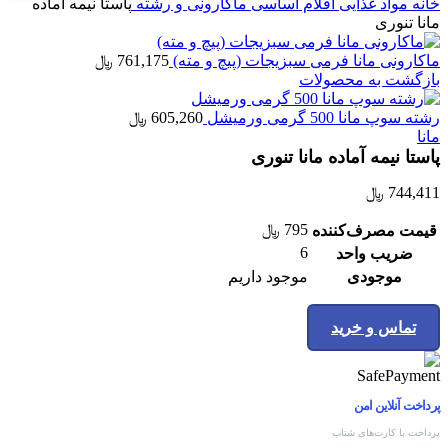
خانه
مواد غذایی
اقلام اساسی
ماکارونی و رشته
پاستا نیمه آماده
مانا تنوری
ماكارونی مانا فرمی سبزیجات (پيچ و مته)
761,175
﷼
بازگشت به محصولات
رشته سوپ مانا 500 گرمی ورميشل
605,260
﷼
مانا
پاستا نیمه آماده مانا تنوری
744,411
﷼
795
﷼
قیمت مصرف‌کننده
6
ضریب واحد
موجودی
موجود داریم
تماس و خرید
پرداخت آنلاین امن
پرداخت با کارت‌های شتاب