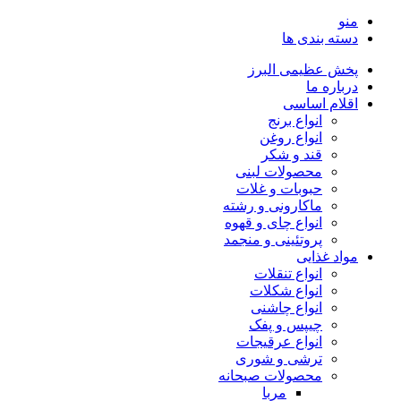
منو
دسته بندی ها
پخش عظیمی البرز
درباره ما
اقلام اساسی
انواع برنج
انواع روغن
قند و شکر
محصولات لبنی
حبوبات و غلات
ماکارونی و رشته
انواع چای و قهوه
پروتئینی و منجمد
مواد غذایی
انواع تنقلات
انواع شکلات
انواع چاشنی
چیپس و پفک
انواع عرقیجات
ترشی و شوری
محصولات صبحانه
مربا