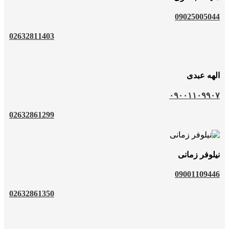
09025005044
02632811403
الهه عبدی
۰۹۰۰۱۱۰۹۹۰۷
02632861299
نیلوفر زمانی
09001109446
02632861350