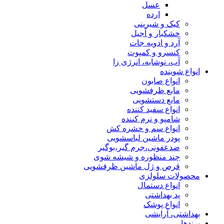
عسل
ارده
کیک و شیرینی
خشکبار و آجیل
آرد و ادویه جات
کنسرو و کمپوت
آب، نوشابه، انرژی زا
انواع شوینده
انواع صابون
مایع ظرفشویی
مایع دستشویی
انواع سفید کننده
شامپو و نرم کننده
انواع سم و حشره کش
پودر ماشین لباسشویی
ضدعفونی،جرم گیر،بوگیر
چند منظوره و شیشه شوی
قرص و ژل ماشین ظرفشویی
محصولات سلولزی
انواع دستمال
پد بهداشتی
انواع پوشک
بهداشتی، آرایشی
برندها