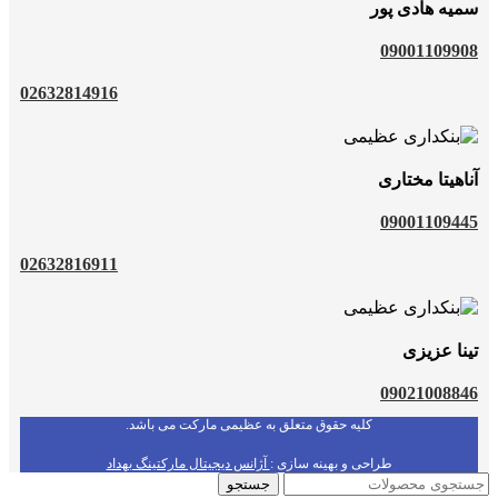
سمیه هادی پور
09001109908
02632814916
آناهیتا مختاری
09001109445
02632816911
تینا عزیزی
09021008846
کلیه حقوق متعلق به عظیمی مارکت می باشد.
طراحی و بهینه سازی :
آژانس دیجیتال مارکتینگ بهداد
جستجو