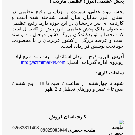
پخش عظیمی البرز ( عظیمی مارکت )
پخش مواد غذایی، شوینده و بهداشتی رفیع عظیمی در
استان البرز سالیان سال است شناخته شده است و
کارنامه ای بس درخشان در این حوزه دارد. رفیع عظیمی
به عنوان مالک پخش عظیمی البرز بیش از 40 سال است
که شخصا با تولیدکنندگان بزرگ کشور درحال داد و ستد
است و عرصه بزرگی از کشور عزیزمان را با محصولات
خود تحت پوشش قرارداده است.
آدرس:
البرز- کرج – میدان استاندارد – به سمت شیخ آباد –
روبروی اداره گذرنامه | ایمیل:
info@azimimarket.com
ساعات کاری:
شنبه تا چهارشنبه از ساعت 7 صبح تا 18 – پنج شنبه 7
صبح تا 4 عصر و روزهای تعطیل تا 2 ظهر
کارشناسان فروش
02632811403
09025005044
ملیحه جعفری