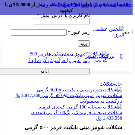
ورود
ایجاد حساب کاربری
40 سال سابقه، ارتباط با 1700 تولیدکننده و بیش از 6000 کالای با
Skip to navigation
Skip to main content
کیفیت
نام کاربری یا آدرس ایمیل
*
رمز عبور
*
منو
ورود
مرا به خاطر بسپار
بزرگنمایی تصویر
رمز عبور را فراموش کرده اید؟
ادامه
خانه
شکلات
شکلات شونیز مینی بایکیت تلخ 500 گرمی
3,047,360
﷼
بازگشت به محصولات
شکلات صبحانه فرمندتک رنگ100گرمی 6عددی
1,433,558
﷼
شکلات شونیز مینی بایکیت قرمز ۵۰۰ گرمی