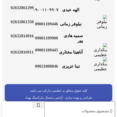
02632861299
الهه عبدی
۰۹۰۰۱۱۰۹۹۰۷
02632861350
09001109446
نیلوفر زمانی
سمیه هادی
02632814916
09001109908
پور
09001109445
02632816911
آناهیتا مختاری
09021008846
تینا عزیزی
کلیه حقوق متعلق به عظیمی مارکت می باشد.
طراحی و بهینه سازی :
آژانس دیجیتال مارکتینگ بهداد