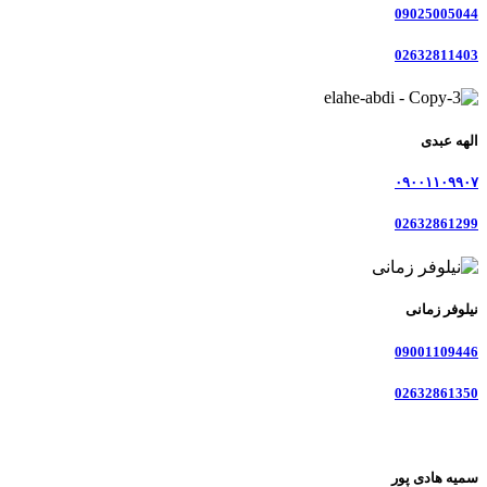
09025005044
02632811403
الهه عبدی
۰۹۰۰۱۱۰۹۹۰۷
02632861299
نیلوفر زمانی
09001109446
02632861350
سمیه هادی پور