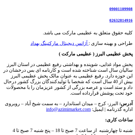
09001109908
02632814916
کلیه حقوق متعلق به عظیمی مارکت می باشد.
طراحی و بهینه سازی :
آژانس دیجیتال مارکتینگ بهداد
پخش عظیمی البرز ( عظیمی مارکت )
پخش مواد غذایی، شوینده و بهداشتی رفیع عظیمی در استان البرز
سالیان سال است شناخته شده است و کارنامه ای بس درخشان در
این حوزه دارد. رفیع عظیمی به عنوان مالک پخش عظیمی البرز
بیش از 40 سال است که شخصا با تولیدکنندگان بزرگ کشور درحال
داد و ستد است و عرصه بزرگی از کشور عزیزمان را با محصولات
خود تحت پوشش قرارداده است.
آدرس:
البرز- کرج – میدان استاندارد – به سمت شیخ آباد – روبروی
اداره گذرنامه | ایمیل:
info@azimimarket.com
ساعات کاری:
شنبه تا چهارشنبه از ساعت 7 صبح تا 18 – پنج شنبه 7 صبح تا 4