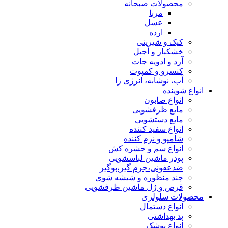
محصولات صبحانه
مربا
عسل
ارده
کیک و شیرینی
خشکبار و آجیل
آرد و ادویه جات
کنسرو و کمپوت
آب، نوشابه، انرژی زا
انواع شوینده
انواع صابون
مایع ظرفشویی
مایع دستشویی
انواع سفید کننده
شامپو و نرم کننده
انواع سم و حشره کش
پودر ماشین لباسشویی
ضدعفونی،جرم گیر،بوگیر
چند منظوره و شیشه شوی
قرص و ژل ماشین ظرفشویی
محصولات سلولزی
انواع دستمال
پد بهداشتی
انواع پوشک