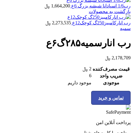
رب1/6 اسپادانا شیشه بزرگ 6ع
1,664,200
﷼
بازگشت به محصولات
رب انارکامبیز250گ کوچک12ع
2,273,535
﷼
سمیه
رب انارسمیه۲۸۵گ۶ع
2,178,709
﷼
2
﷼
قیمت مصرف‌کننده
6
ضریب واحد
موجودی
موجود داریم
تماس و خرید
پرداخت آنلاین امن
پرداخت با کارت‌های شتاب