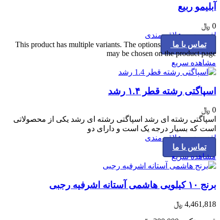
آبلیمو ربیع
0
﷼
افزودن به علاقه مندی
تماس با ما
This product has multiple variants. The options
may be chosen on the product page
مشاهده سریع
اسپاگتی رشته قطر ۱.۴ رشد
0
﷼
اسپاگتی رشته ای رشد اسپاگتی رشته ای رشد یکی از محصولاتی
است که بسیار درجه یک است و دارای دو
افزودن به علاقه مندی
تماس با ما
مشاهده سریع
برنج ۱۰ کیلویی هاشمی آستانه اشرفیه رجبی
4,461,818
﷼