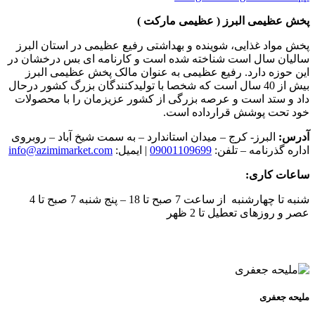
پخش عظیمی البرز ( عظیمی مارکت )
پخش مواد غذایی، شوینده و بهداشتی رفیع عظیمی در استان البرز
سالیان سال است شناخته شده است و کارنامه ای بس درخشان در
این حوزه دارد. رفیع عظیمی به عنوان مالک پخش عظیمی البرز
بیش از 40 سال است که شخصا با تولیدکنندگان بزرگ کشور درحال
داد و ستد است و عرصه بزرگی از کشور عزیزمان را با محصولات
خود تحت پوشش قرارداده است.
آدرس:
البرز- کرج – میدان استاندارد – به سمت شیخ آباد – روبروی
اداره گذرنامه – تلفن:
09001109699
| ایمیل:
info@azimimarket.com
ساعات کاری:
شنبه تا چهارشنبه از ساعت 7 صبح تا 18 – پنج شنبه 7 صبح تا 4
عصر و روزهای تعطیل تا 2 ظهر
ملیحه جعفری