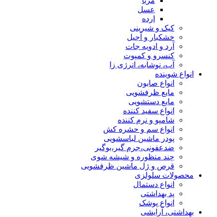
مربا
عسل
ارده
کیک و شیرینی
خشکبار و آجیل
آرد و ادویه جات
کنسرو و کمپوت
آب، نوشابه، انرژی زا
انواع شوینده
انواع صابون
مایع ظرفشویی
مایع دستشویی
انواع سفید کننده
شامپو و نرم کننده
انواع سم و حشره کش
پودر ماشین لباسشویی
ضدعفونی،جرم گیر،بوگیر
چند منظوره و شیشه شوی
قرص و ژل ماشین ظرفشویی
محصولات سلولزی
انواع دستمال
پد بهداشتی
انواع پوشک
بهداشتی، آرایشی