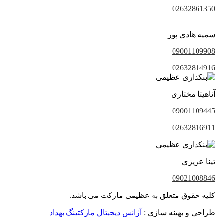
02632861350
سمیه هادی پور
09001109908
02632814916
آناهیتا مختاری
09001109445
02632816911
تینا عزیزی
09021008846
کلیه حقوق متعلق به عظیمی مارکت می باشد.
طراحی و بهینه سازی :
آژانس دیجیتال مارکتینگ بهداد