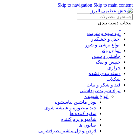
Skip to navigation
Skip to main content
انتخاب دسته بندی
آب میوه و شربت
آجیل و خشکبار
انواع ترشی و شور
انواع روغن
چاشنی و سس
چیپس و پفک
خرازی
دسته بندی نشده
شکلات
قند و شکر و نبات
مواد شوینده بهداشتی
انواع شوینده
پودر ماشین لباسشویی
چند منظوره و شیشه شوی
سفید کننده ها
شامپو و نرم کننده
صابون ها
قرص و ژل ماشین ظرفشویی