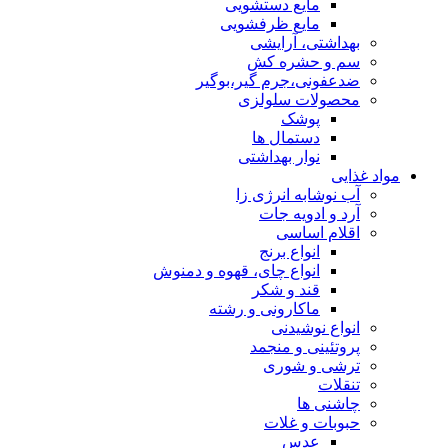
مایع دستشویی
مایع ظرفشویی
بهداشتی، آرایشی
سم و حشره کش
ضدعفونی،جرم گیر،بوگیر
محصولات سلولزی
پوشک
دستمال ها
نوار بهداشتی
مواد غذایی
آب نوشابه انرژی زا
آرد و ادویه جات
اقلام اساسی
انواع برنج
انواع چای، قهوه و دمنوش
قند و شکر
ماکارونی و رشته
انواع نوشیدنی
پروتئینی و منجمد
ترشی و شوری
تنقلات
چاشنی ها
حبوبات و غلات
عدس