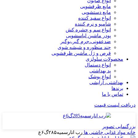
انواع صابون
مایع ظرفشویی
مایع دستشویی
انواع سفید کننده
شامپو و نرم کننده
انواع سم و حشره کش
پودر ماشین لباسشویی
ضدعفونی،جرم گیر،بوگیر
چند منظوره و شیشه شوی
قرص و ژل ماشین ظرفشویی
محصولات سلولزی
انواع دستمال
پد بهداشتی
انواع پوشک
بهداشتی، آرایشی
برندها
تماس با ما
دریافت لیست قیمت
بزرگنمایی تصویر
خانه
مواد غذایی
چاشنی ها
رب انارسمیه۲۸۵گ۶ع