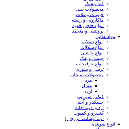
قند و شکر
محصولات لبنی
حبوبات و غلات
ماکارونی و رشته
انواع چای و قهوه
پروتئینی و منجمد
مواد غذایی
انواع تنقلات
انواع شکلات
انواع چاشنی
چیپس و پفک
انواع عرقیجات
ترشی و شوری
محصولات صبحانه
مربا
عسل
ارده
کیک و شیرینی
خشکبار و آجیل
آرد و ادویه جات
کنسرو و کمپوت
آب، نوشابه، انرژی زا
انواع شوینده