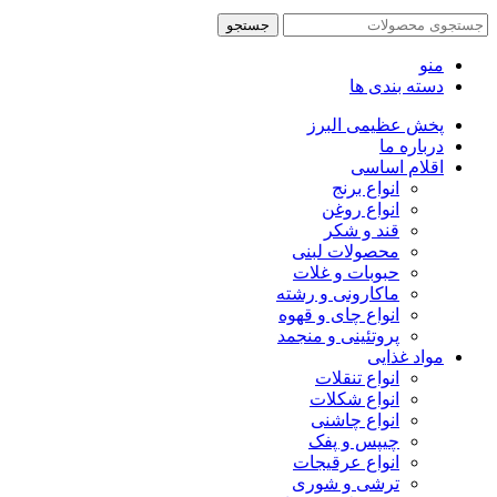
جستجو
منو
دسته بندی ها
پخش عظیمی البرز
درباره ما
اقلام اساسی
انواع برنج
انواع روغن
قند و شکر
محصولات لبنی
حبوبات و غلات
ماکارونی و رشته
انواع چای و قهوه
پروتئینی و منجمد
مواد غذایی
انواع تنقلات
انواع شکلات
انواع چاشنی
چیپس و پفک
انواع عرقیجات
ترشی و شوری