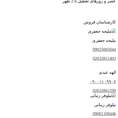
عصر و روزهای تعطیل تا 2 ظهر
کارشناسان فروش
ملیحه جعفری
09025005044
02632811403
الهه عبدی
۰۹۰۰۱۱۰۹۹۰۷
02632861299
نیلوفر زمانی
09001109446