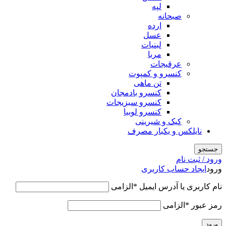
لپه
صبحانه
ارده
عسل
لبنیات
مربا
عرقیجات
کنسرو و کمپوت
تن ماهی
کنسرو بادمجان
کنسرو سبزیجات
کنسرو لوبیا
کیک و شیرینی
نایلکس و یکبار مصرف
جستجو
ورود / ثبت نام
ورود
ایجاد حساب کاربری
نام کاربری یا آدرس ایمیل
*
الزامی
رمز عبور
*
الزامی
ورود