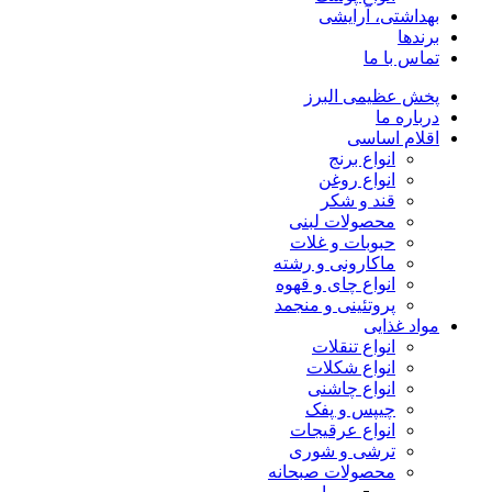
بهداشتی، آرایشی
برندها
تماس با ما
پخش عظیمی البرز
درباره ما
اقلام اساسی
انواع برنج
انواع روغن
قند و شکر
محصولات لبنی
حبوبات و غلات
ماکارونی و رشته
انواع چای و قهوه
پروتئینی و منجمد
مواد غذایی
انواع تنقلات
انواع شکلات
انواع چاشنی
چیپس و پفک
انواع عرقیجات
ترشی و شوری
محصولات صبحانه