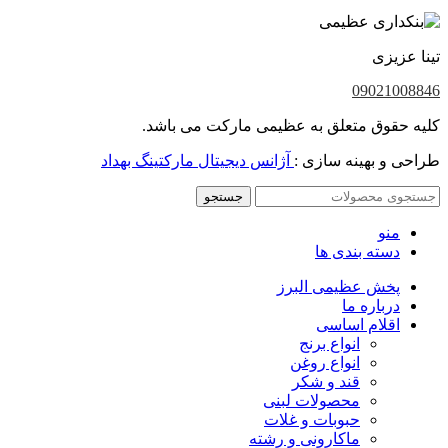
تینا عزیزی
09021008846
کلیه حقوق متعلق به عظیمی مارکت می باشد.
طراحی و بهینه سازی :
آژانس دیجیتال مارکتینگ بهداد
جستجو
منو
دسته بندی ها
پخش عظیمی البرز
درباره ما
اقلام اساسی
انواع برنج
انواع روغن
قند و شکر
محصولات لبنی
حبوبات و غلات
ماکارونی و رشته