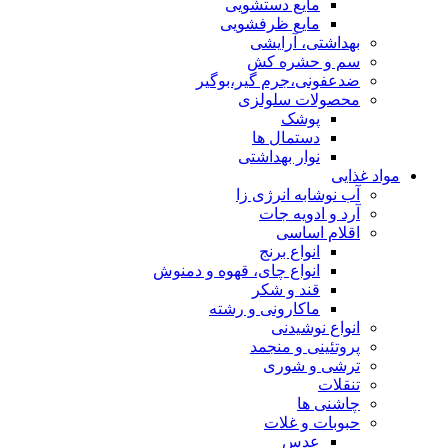
مایع دستشویی
مایع ظرفشویی
بهداشتی، آرایشی
سم و حشره کش
ضدعفونی،جرم گیر،بوگیر
محصولات سلولزی
پوشک
دستمال ها
نوار بهداشتی
مواد غذایی
آب نوشابه انرژی زا
آرد و ادویه جات
اقلام اساسی
انواع برنج
انواع چای، قهوه و دمنوش
قند و شکر
ماکارونی و رشته
انواع نوشیدنی
پروتئینی و منجمد
ترشی و شوری
تنقلات
چاشنی ها
حبوبات و غلات
عدس