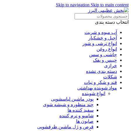
Skip to navigation
Skip to main content
انتخاب دسته بندی
آب میوه و شربت
آجیل و خشکبار
انواع ترشی و شور
انواع روغن
چاشنی و سس
چیپس و پفک
خرازی
دسته بندی نشده
شکلات
قند و شکر و نبات
مواد شوینده بهداشتی
انواع شوینده
پودر ماشین لباسشویی
چند منظوره و شیشه شوی
سفید کننده ها
شامپو و نرم کننده
صابون ها
قرص و ژل ماشین ظرفشویی