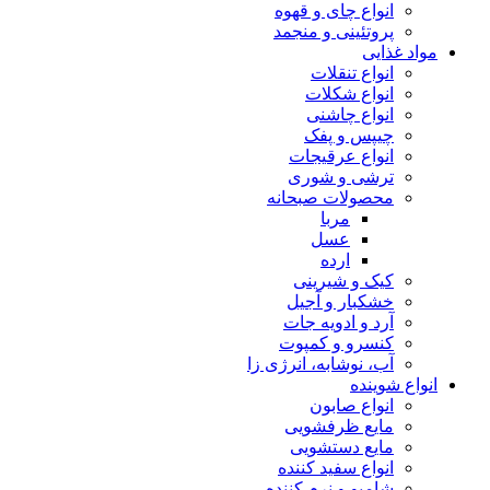
انواع چای و قهوه
پروتئینی و منجمد
مواد غذایی
انواع تنقلات
انواع شکلات
انواع چاشنی
چیپس و پفک
انواع عرقیجات
ترشی و شوری
محصولات صبحانه
مربا
عسل
ارده
کیک و شیرینی
خشکبار و آجیل
آرد و ادویه جات
کنسرو و کمپوت
آب، نوشابه، انرژی زا
انواع شوینده
انواع صابون
مایع ظرفشویی
مایع دستشویی
انواع سفید کننده
شامپو و نرم کننده