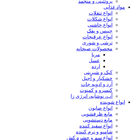
پروتئینی و منجمد
مواد غذایی
انواع تنقلات
انواع شکلات
انواع چاشنی
چیپس و پفک
انواع عرقیجات
ترشی و شوری
محصولات صبحانه
مربا
عسل
ارده
کیک و شیرینی
خشکبار و آجیل
آرد و ادویه جات
کنسرو و کمپوت
آب، نوشابه، انرژی زا
انواع شوینده
انواع صابون
مایع ظرفشویی
مایع دستشویی
انواع سفید کننده
شامپو و نرم کننده
انواع سم و حشره کش