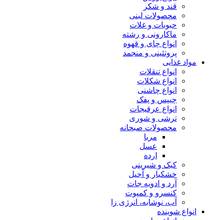
قند و شکر
محصولات لبنی
حبوبات و غلات
ماکارونی و رشته
انواع چای و قهوه
پروتئینی و منجمد
مواد غذایی
انواع تنقلات
انواع شکلات
انواع چاشنی
چیپس و پفک
انواع عرقیجات
ترشی و شوری
محصولات صبحانه
مربا
عسل
ارده
کیک و شیرینی
خشکبار و آجیل
آرد و ادویه جات
کنسرو و کمپوت
آب، نوشابه، انرژی زا
انواع شوینده