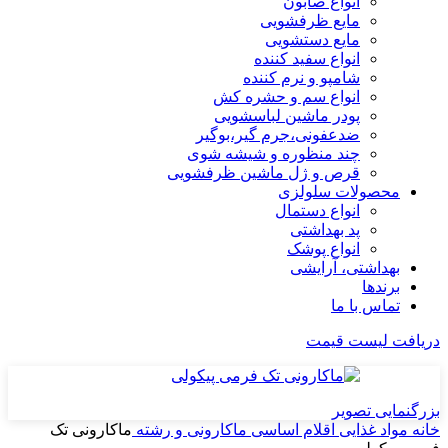
انواع صابون
مایع ظرفشویی
مایع دستشویی
انواع سفید کننده
شامپو و نرم کننده
انواع سم و حشره کش
پودر ماشین لباسشویی
ضدعفونی،جرم گیر،بوگیر
چند منظوره و شیشه شوی
قرص و ژل ماشین ظرفشویی
محصولات سلولزی
انواع دستمال
پد بهداشتی
انواع پوشک
بهداشتی، آرایشی
برندها
تماس با ما
دریافت لیست قیمت
بزرگنمایی تصویر
خانه
مواد غذایی
اقلام اساسی
ماکارونی و رشته
ماکارونی تک