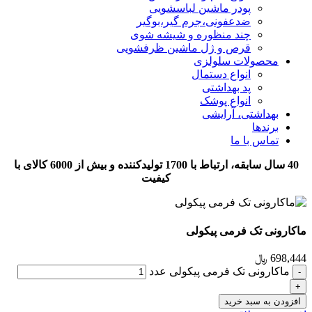
پودر ماشین لباسشویی
ضدعفونی،جرم گیر،بوگیر
چند منظوره و شیشه شوی
قرص و ژل ماشین ظرفشویی
محصولات سلولزی
انواع دستمال
پد بهداشتی
انواع پوشک
بهداشتی، آرایشی
برندها
تماس با ما
40 سال سابقه، ارتباط با 1700 تولیدکننده و بیش از 6000 کالای با
کیفیت
ماکارونی تک فرمی پیکولی
698,444
﷼
ماکارونی تک فرمی پیکولی عدد
افزودن به سبد خرید