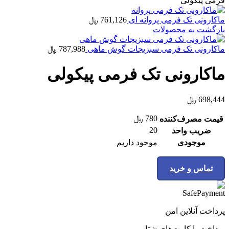
فرمی پیکولی
ماکارونی تک فرمی پروانه ای
761,126
﷼
بازگشت به محصولات
ماکارونی تک فرمی سبزیجات گوش ماهی
787,988
﷼
ماکارونی تک فرمی پیکولی
698,444
﷼
780
﷼
قیمت مصرف‌کننده
20
ضریب واحد
موجودی
موجود داریم
تماس و خرید
پرداخت آنلاین امن
پرداخت با کارت‌های شتاب