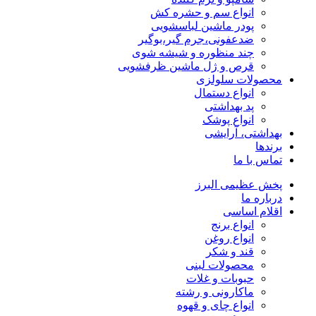
انواع سم و حشره کش
پودر ماشین لباسشویی
ضدعفونی،جرم گیر،بوگیر
چند منظوره و شیشه شوی
قرص و ژل ماشین ظرفشویی
محصولات سلولزی
انواع دستمال
پد بهداشتی
انواع پوشک
بهداشتی، آرایشی
برندها
تماس با ما
پخش عظیمی البرز
درباره ما
اقلام اساسی
انواع برنج
انواع روغن
قند و شکر
محصولات لبنی
حبوبات و غلات
ماکارونی و رشته
انواع چای و قهوه