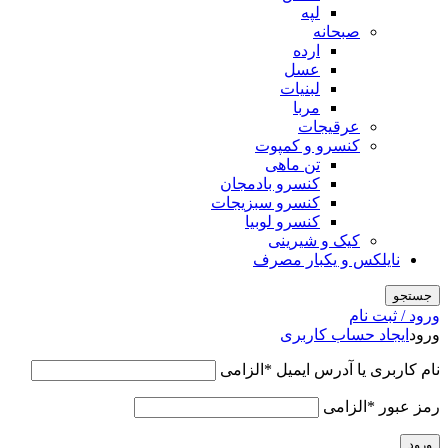
لپه
صبحانه
ارده
عسل
لبنیات
مربا
عرقیجات
کنسرو و کمپوت
تن ماهی
کنسرو بادمجان
کنسرو سبزیجات
کنسرو لوبیا
کیک و شیرینی
نایلکس و یکبار مصرف
جستجو
ورود / ثبت نام
ورود
ایجاد حساب کاربری
نام کاربری یا آدرس ایمیل
*
الزامی
رمز عبور
*
الزامی
ورود