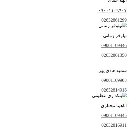
الهه عبدی
۰۹۰۰۱۱۰۹۹۰۷
02632861299
نیلوفر زمانی
09001109446
02632861350
سمیه هادی پور
09001109908
02632814916
آناهیتا مختاری
09001109445
02632816911