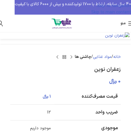
40 سال سابقه، ارتباط با 1700 تولیدکننده و بیش از 6000 کالای با کیفیت
Skip to navigation
Skip to main content
منو
بزرگنمایی تصویر
خانه
مواد غذایی
چاشنی ها
زعفران نوین
0
﷼
قیمت مصرف‌کننده
1
﷼
ضریب واحد
12
موجودی
موجود داریم