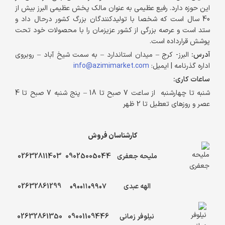
این حوزه دارد. رفیع عظیمی به عنوان مالک پخش عظیمی البرز بیش از
40 سال است که شخصا با تولیدکنندگان بزرگ کشور درحال داد و
ستد است و عرصه بزرگی از کشور عزیزمان را با محصولات خود تحت
پوشش قرارداده است.
آدرس:
البرز- کرج – میدان استاندارد – به سمت شیخ آباد – روبروی
اداره گذرنامه | ایمیل:
info@azimimarket.com
ساعات کاری:
شنبه تا چهارشنبه از ساعت 7 صبح تا 18 – پنج شنبه 7 صبح تا 4
عصر و روزهای تعطیل تا 2 ظهر
کارشناسان فروش
ملیحه جعفری
09025005044
02632811403
الهه عبدی
۰۹۰۰۱۱۰۹۹۰۷
02632861299
نیلوفر زمانی
09001109446
02632861350