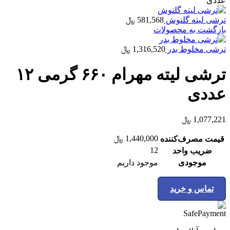
عددی
ترشی لیته گلنوش
581,568
﷼
بازگشت به محصولات
ترشی مخلوط بدر
1,316,520
﷼
ترشی لیته مهرام ۶۶۰ گرمی ۱۲
عددی
1,077,221
﷼
1,440,000
﷼
قیمت مصرف‌کننده
12
ضریب واحد
موجودی
موجود داریم
تماس و خرید