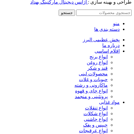
طراحی و بهینه سازی :
آژانس دیجیتال مارکتینگ بهداد
جستجو
منو
دسته بندی ها
پخش عظیمی البرز
درباره ما
اقلام اساسی
انواع برنج
انواع روغن
قند و شکر
محصولات لبنی
حبوبات و غلات
ماکارونی و رشته
انواع چای و قهوه
پروتئینی و منجمد
مواد غذایی
انواع تنقلات
انواع شکلات
انواع چاشنی
چیپس و پفک
انواع عرقیجات