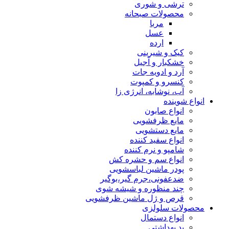
ترشی و شوری
محصولات صبحانه
مربا
عسل
ارده
کیک و شیرینی
خشکبار و آجیل
آرد و ادویه جات
کنسرو و کمپوت
آب، نوشابه، انرژی زا
انواع شوینده
انواع صابون
مایع ظرفشویی
مایع دستشویی
انواع سفید کننده
شامپو و نرم کننده
انواع سم و حشره کش
پودر ماشین لباسشویی
ضدعفونی،جرم گیر،بوگیر
چند منظوره و شیشه شوی
قرص و ژل ماشین ظرفشویی
محصولات سلولزی
انواع دستمال
پد بهداشتی