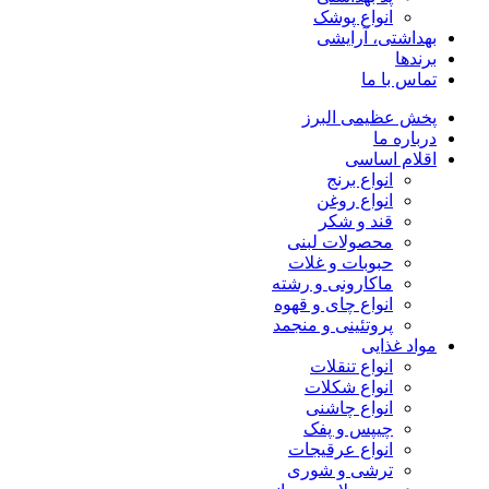
انواع پوشک
بهداشتی، آرایشی
برندها
تماس با ما
پخش عظیمی البرز
درباره ما
اقلام اساسی
انواع برنج
انواع روغن
قند و شکر
محصولات لبنی
حبوبات و غلات
ماکارونی و رشته
انواع چای و قهوه
پروتئینی و منجمد
مواد غذایی
انواع تنقلات
انواع شکلات
انواع چاشنی
چیپس و پفک
انواع عرقیجات
ترشی و شوری