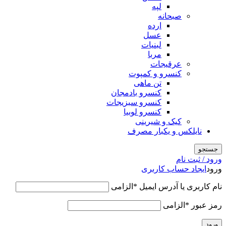
لپه
صبحانه
ارده
عسل
لبنیات
مربا
عرقیجات
کنسرو و کمپوت
تن ماهی
کنسرو بادمجان
کنسرو سبزیجات
کنسرو لوبیا
کیک و شیرینی
نایلکس و یکبار مصرف
جستجو
ورود / ثبت نام
ورود
ایجاد حساب کاربری
نام کاربری یا آدرس ایمیل
*
الزامی
رمز عبور
*
الزامی
ورود