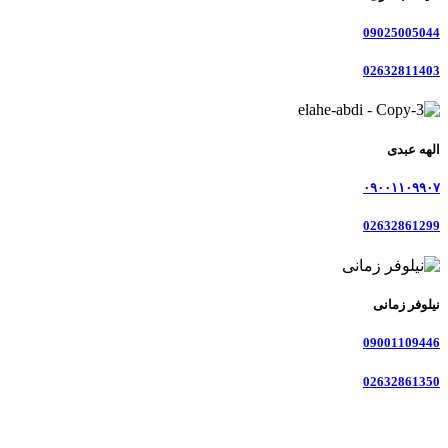
09025005044
02632811403
الهه عبدی
۰۹۰۰۱۱۰۹۹۰۷
02632861299
نیلوفر زمانی
09001109446
02632861350