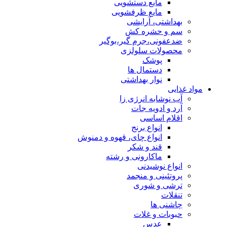
مایع دستشویی
مایع ظرفشویی
بهداشتی، آرایشی
سم و حشره کش
ضدعفونی،جرم گیر،بوگیر
محصولات سلولزی
پوشک
دستمال ها
نوار بهداشتی
مواد غذایی
آب نوشابه انرژی زا
آرد و ادویه جات
اقلام اساسی
انواع برنج
انواع چای، قهوه و دمنوش
قند و شکر
ماکارونی و رشته
انواع نوشیدنی
پروتئینی و منجمد
ترشی و شوری
تنقلات
چاشنی ها
حبوبات و غلات
عدس