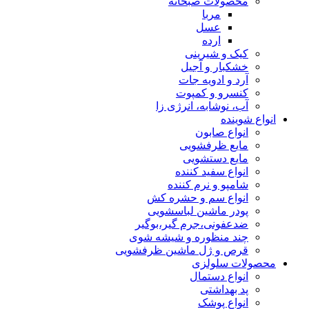
محصولات صبحانه
مربا
عسل
ارده
کیک و شیرینی
خشکبار و آجیل
آرد و ادویه جات
کنسرو و کمپوت
آب، نوشابه، انرژی زا
انواع شوینده
انواع صابون
مایع ظرفشویی
مایع دستشویی
انواع سفید کننده
شامپو و نرم کننده
انواع سم و حشره کش
پودر ماشین لباسشویی
ضدعفونی،جرم گیر،بوگیر
چند منظوره و شیشه شوی
قرص و ژل ماشین ظرفشویی
محصولات سلولزی
انواع دستمال
پد بهداشتی
انواع پوشک