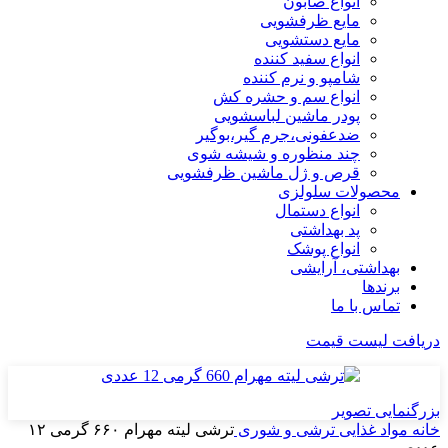
انواع صابون
مایع ظرفشویی
مایع دستشویی
انواع سفید کننده
شامپو و نرم کننده
انواع سم و حشره کش
پودر ماشین لباسشویی
ضدعفونی،جرم گیر،بوگیر
چند منظوره و شیشه شوی
قرص و ژل ماشین ظرفشویی
محصولات سلولزی
انواع دستمال
پد بهداشتی
انواع پوشک
بهداشتی، آرایشی
برندها
تماس با ما
دریافت لیست قیمت
بزرگنمایی تصویر
خانه
مواد غذایی
ترشی و شوری
ترشی لیته مهرام ۶۶۰ گرمی ۱۲