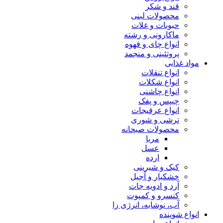
قند و شکر
محصولات لبنی
حبوبات و غلات
ماکارونی و رشته
انواع چای و قهوه
پروتئینی و منجمد
مواد غذایی
انواع تنقلات
انواع شکلات
انواع چاشنی
چیپس و پفک
انواع عرقیجات
ترشی و شوری
محصولات صبحانه
مربا
عسل
ارده
کیک و شیرینی
خشکبار و آجیل
آرد و ادویه جات
کنسرو و کمپوت
آب، نوشابه، انرژی زا
انواع شوینده