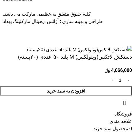
کلیه حقوق متعلق به عظیمی مارکت می باشد.
طراحی و بهینه سازی :
آژانس دیجیتال مارکتینگ بهداد
40 سال سابقه، ارتباط با 1700 تولیدکننده و بیش از 6000 کالای با
کیفیت
دستکش لاتکس(وینولکس) M بلند ۵۰ عددی (۲۰بسته)
4,066,000
﷼
افزودن به سبد خرید
فروشگاه
علاقه مندی
0
محصول
سبد خرید