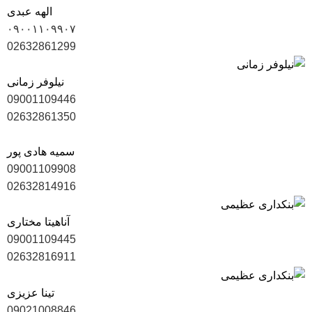
الهه عبدی
۰۹۰۰۱۱۰۹۹۰۷
02632861299
نیلوفر زمانی
09001109446
02632861350
سمیه هادی پور
09001109908
02632814916
آناهیتا مختاری
09001109445
02632816911
تینا عزیزی
09021008846