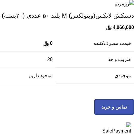
دستکش لاتکس(وینولکس) M بلند ۵۰ عددی (۲۰بسته)
4,066,000
﷼
قیمت مصرف‌کننده
0
﷼
ضریب واحد
20
موجودی
موجود داریم
تماس و خرید