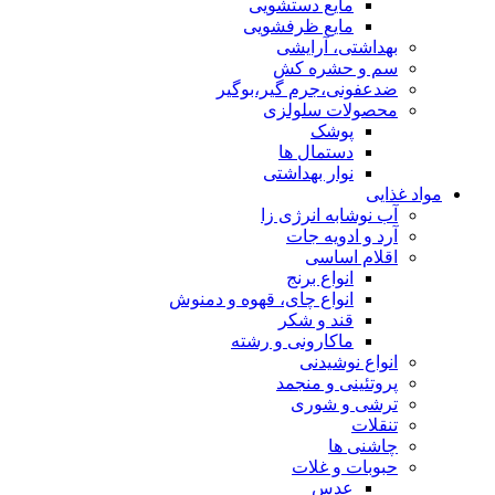
مایع دستشویی
مایع ظرفشویی
بهداشتی، آرایشی
سم و حشره کش
ضدعفونی،جرم گیر،بوگیر
محصولات سلولزی
پوشک
دستمال ها
نوار بهداشتی
مواد غذایی
آب نوشابه انرژی زا
آرد و ادویه جات
اقلام اساسی
انواع برنج
انواع چای، قهوه و دمنوش
قند و شکر
ماکارونی و رشته
انواع نوشیدنی
پروتئینی و منجمد
ترشی و شوری
تنقلات
چاشنی ها
حبوبات و غلات
عدس