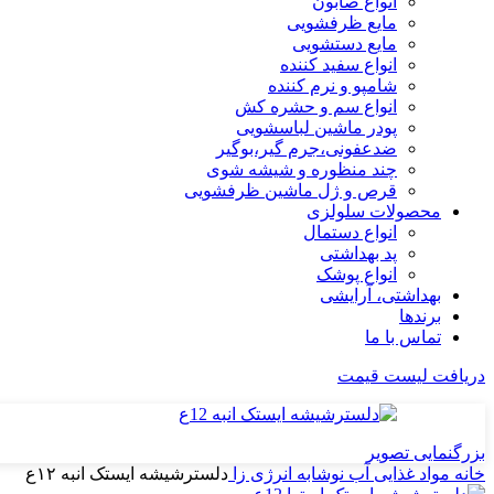
انواع صابون
مایع ظرفشویی
مایع دستشویی
انواع سفید کننده
شامپو و نرم کننده
انواع سم و حشره کش
پودر ماشین لباسشویی
ضدعفونی،جرم گیر،بوگیر
چند منظوره و شیشه شوی
قرص و ژل ماشین ظرفشویی
محصولات سلولزی
انواع دستمال
پد بهداشتی
انواع پوشک
بهداشتی، آرایشی
برندها
تماس با ما
دریافت لیست قیمت
بزرگنمایی تصویر
خانه
مواد غذایی
آب نوشابه انرژی زا
دلسترشیشه ایستک انبه ۱۲ع