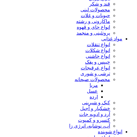
قند و شکر
محصولات لبنی
حبوبات و غلات
ماکارونی و رشته
انواع چای و قهوه
پروتئینی و منجمد
مواد غذایی
انواع تنقلات
انواع شکلات
انواع چاشنی
چیپس و پفک
انواع عرقیجات
ترشی و شوری
محصولات صبحانه
مربا
عسل
ارده
کیک و شیرینی
خشکبار و آجیل
آرد و ادویه جات
کنسرو و کمپوت
آب، نوشابه، انرژی زا
انواع شوینده