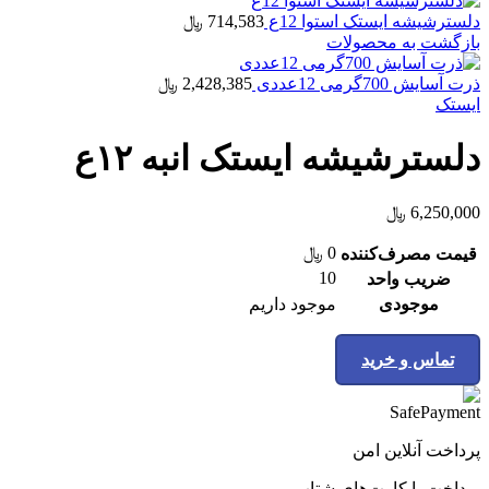
دلسترشیشه ایستک استوا 12ع
714,583
﷼
بازگشت به محصولات
ذرت آسایش 700گرمی 12عددی
2,428,385
﷼
ایستک
دلسترشیشه ایستک انبه ۱۲ع
6,250,000
﷼
0
﷼
قیمت مصرف‌کننده
10
ضریب واحد
موجودی
موجود داریم
تماس و خرید
پرداخت آنلاین امن
پرداخت با کارت‌های شتاب