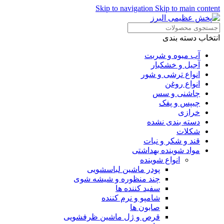
Skip to navigation
Skip to main content
انتخاب دسته بندی
آب میوه و شربت
آجیل و خشکبار
انواع ترشی و شور
انواع روغن
چاشنی و سس
چیپس و پفک
خرازی
دسته بندی نشده
شکلات
قند و شکر و نبات
مواد شوینده بهداشتی
انواع شوینده
پودر ماشین لباسشویی
چند منظوره و شیشه شوی
سفید کننده ها
شامپو و نرم کننده
صابون ها
قرص و ژل ماشین ظرفشویی