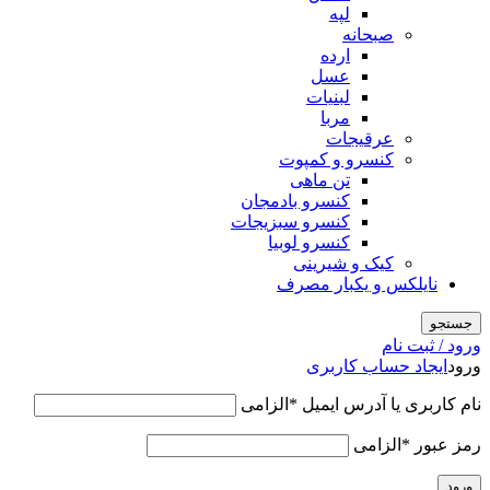
لپه
صبحانه
ارده
عسل
لبنیات
مربا
عرقیجات
کنسرو و کمپوت
تن ماهی
کنسرو بادمجان
کنسرو سبزیجات
کنسرو لوبیا
کیک و شیرینی
نایلکس و یکبار مصرف
جستجو
ورود / ثبت نام
ورود
ایجاد حساب کاربری
نام کاربری یا آدرس ایمیل
*
الزامی
رمز عبور
*
الزامی
ورود