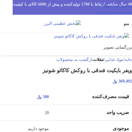
40 سال سابقه، ارتباط با 1700 تولیدکننده و بیش از 6000 کالای با کیفیت
Skip to navigation
Skip to main content
منو
بزرگنمایی تصویر
خانه
مواد غذایی
تنقلات
بازگشت به محصولات
ویفر بایکیت فندقی با روکش کاکائو شونیز
369,492
﷼
قیمت مصرف‌کننده
500
﷼
ضریب واحد
20
موجودی
موجود داریم