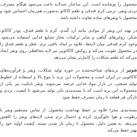
محصول را پوشانده است. این ساختار چندلایه باعث می‌شود هنگام مصرف،
تردی ویفر، نرمی کرم فندقی و طعم کاکائو به‌صورت هم‌زمان احساس شود و
محصول با ویفرهای ساده تفاوت داشته باشد.
در تهیه این ویفر از موادی مانند آرد گندم، کرم با طعم فندق، پودر کاکائو،
شکر، روغن‌های گیاهی و سایر ترکیبات مجاز صنایع غذایی استفاده می‌شود.
وجود کرم فندقی میان لایه‌ها، علاوه بر ایجاد بافتی نرم، عطر و طعم فندق را
در محصول تقویت می‌کند و روکش کاکائویی نیز لایه محافظی روی ویفر ایجاد
می‌کند که طعم شکلات را کامل‌تر نشان می‌دهد.
شونیز
از برندهای شناخته‌شده در حوزه تولید شکلات، ویفر و فرآورده‌های
کاکائویی در ایران است و محصولات این برند با تنوع بالا و استفاده از خطوط
تولید صنعتی، در بازار مواد غذایی عرضه می‌شوند. ویفر بایکیت نیز یکی از
محصولات این برند است که با بسته‌بندی تکی تولید می‌شود تا کیفیت، تردی و
تازگی هر قطعه تا زمان مصرف حفظ شود.
بسته‌بندی مجزا علاوه بر حفظ بهداشت محصول، از تماس مستقیم ویفر با
رطوبت و هوا جلوگیری کرده و احتمال نرم شدن لایه‌های ویفر را کاهش
می‌دهد. به همین دلیل، محصول تا زمان باز شدن بسته، کیفیت اولیه خود را
بهتر حفظ می‌کند.