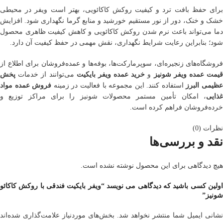
برای حفظ بافت ترد و کیفیت روکش کاکائویی، بهتر است ویفر در محیطی
خشک و خنک، دور از نور مستقیم خورشید و منابع گرما نگهداری شود. افزایش
دما می‌تواند باعث نرم شدن روکش کاکائویی و کاهش کیفیت ظاهری محصول
شود؛ بنابراین رعایت شرایط نگهداری، نقش مهمی در حفظ کیفیت آن دارد.
فروشگاه‌های زنجیره‌ای، سوپرمارکت‌ها، بوفه‌ها و عمده‌فروشان برای اطلاع از
یمت عمده ویفر شونیز
و
خرید عمده ویفر بایکیت
می‌توانند از خدمات
پخش
ظیمی البرز
استفاده کنند. این مجموعه با فعالیت در زمینه
فروش عمده مواد
غذایی
، امکان تأمین مستمر محصولات شونیز را برای مراکز توزیع و
خرده‌فروشان فراهم کرده است.
نظرات (0)
نقد و بررسی‌ها
هیچ دیدگاهی برای این محصول نوشته نشده است.
اولین کسی باشید که دیدگاهی می نویسد “ویفر بایکیت فندقی با روکش کاکائو
شونیز”
نشانی ایمیل شما منتشر نخواهد شد.
بخش‌های موردنیاز علامت‌گذاری شده‌اند