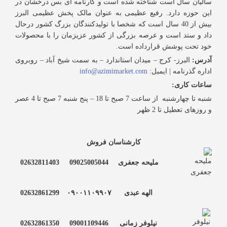
سالیان سال است شناخته شده است و کارنامه ای بس درخشان در
این حوزه دارد. رفیع عظیمی به عنوان مالک پخش عظیمی البرز
بیش از 40 سال است که شخصا با تولیدکنندگان بزرگ کشور درحال
داد و ستد است و عرصه بزرگی از کشور عزیزمان را با محصولات
خود تحت پوشش قرارداده است.
آدرس:
البرز- کرج – میدان استاندارد – به سمت شیخ آباد – روبروی
اداره گذرنامه | ایمیل:
info@azimimarket.com
ساعات کاری:
شنبه تا چهارشنبه از ساعت 7 صبح تا 18 – پنج شنبه 7 صبح تا 4 عصر
و روزهای تعطیل تا 2 ظهر
کارشناسان فروش
ملیحه جعفری
09025005044
02632811403
الهه عبدی
۰۹۰۰۱۱۰۹۹۰۷
02632861299
نیلوفر زمانی
09001109446
02632861350