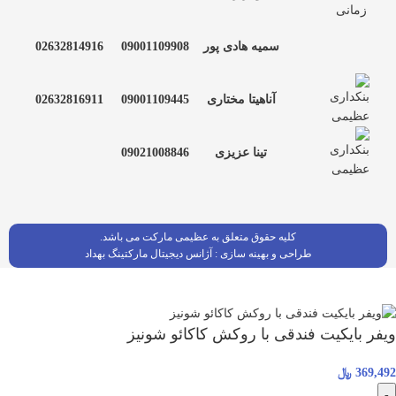
سمیه هادی پور
09001109908
02632814916
آناهیتا مختاری
09001109445
02632816911
تینا عزیزی
09021008846
کلیه حقوق متعلق به عظیمی مارکت می باشد.
طراحی و بهینه سازی :
آژانس دیجیتال مارکتینگ بهداد
ویفر بایکیت فندقی با روکش کاکائو شونیز
369,492
﷼