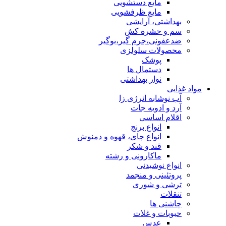
مایع دستشویی
مایع ظرفشویی
بهداشتی، آرایشی
سم و حشره کش
ضدعفونی،جرم گیر،بوگیر
محصولات سلولزی
پوشک
دستمال ها
نوار بهداشتی
مواد غذایی
آب نوشابه انرژی زا
آرد و ادویه جات
اقلام اساسی
انواع برنج
انواع چای، قهوه و دمنوش
قند و شکر
ماکارونی و رشته
انواع نوشیدنی
پروتئینی و منجمد
ترشی و شوری
تنقلات
چاشنی ها
حبوبات و غلات
عدس