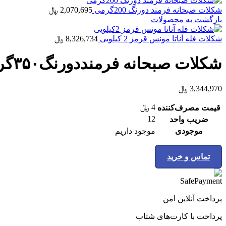
شکلات صبحانه فرمند دورنگ 200گرمی
2,070,695
﷼
بازگشت به محصولات
شکلات فله آناتا مونس قرمز 2 کیلویی
8,326,734
﷼
شکلات صبحانه فرمنددورنگ۳۵۰گرمی ۱۲عددی
3,344,970
﷼
4
﷼
قیمت مصرف‌کننده
12
ضریب واحد
موجودی
موجود داریم
تماس و خرید
پرداخت آنلاین امن
پرداخت با کارت‌های شتاب