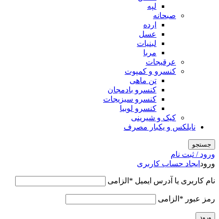
لپه
صبحانه
ارده
عسل
لبنیات
مربا
عرقیجات
کنسرو و کمپوت
تن ماهی
کنسرو بادمجان
کنسرو سبزیجات
کنسرو لوبیا
کیک و شیرینی
نایلکس و یکبار مصرف
جستجو
ورود / ثبت نام
ورود
ایجاد حساب کاربری
نام کاربری یا آدرس ایمیل
*
الزامی
رمز عبور
*
الزامی
ورود