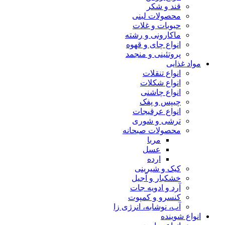
قند و شکر
محصولات لبنی
حبوبات و غلات
ماکارونی و رشته
انواع چای و قهوه
پروتئینی و منجمد
مواد غذایی
انواع تنقلات
انواع شکلات
انواع چاشنی
چیپس و پفک
انواع عرقیجات
ترشی و شوری
محصولات صبحانه
مربا
عسل
ارده
کیک و شیرینی
خشکبار و آجیل
آرد و ادویه جات
کنسرو و کمپوت
آب، نوشابه، انرژی زا
انواع شوینده