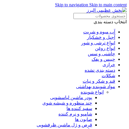
Skip to navigation
Skip to main content
انتخاب دسته بندی
آب میوه و شربت
آجیل و خشکبار
انواع ترشی و شور
انواع روغن
چاشنی و سس
چیپس و پفک
خرازی
دسته بندی نشده
شکلات
قند و شکر و نبات
مواد شوینده بهداشتی
انواع شوینده
پودر ماشین لباسشویی
چند منظوره و شیشه شوی
سفید کننده ها
شامپو و نرم کننده
صابون ها
قرص و ژل ماشین ظرفشویی