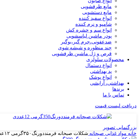
انواع صابون
مایع ظرفشویی
مایع دستشویی
انواع سفید کننده
شامپو و نرم کننده
انواع سم و حشره کش
پودر ماشین لباسشویی
ضدعفونی،جرم گیر،بوگیر
چند منظوره و شیشه شوی
قرص و ژل ماشین ظرفشویی
محصولات سلولزی
انواع دستمال
پد بهداشتی
انواع پوشک
بهداشتی، آرایشی
برندها
تماس با ما
دریافت لیست قیمت
بزرگنمایی تصویر
خانه
مواد غذایی
صبحانه
شکلات صبحانه فرمنددورنگ۳۵۰گرمی ۱۲عددی