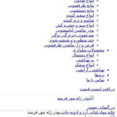
انواع صابون
مایع ظرفشویی
مایع دستشویی
انواع سفید کننده
شامپو و نرم کننده
انواع سم و حشره کش
پودر ماشین لباسشویی
ضدعفونی،جرم گیر،بوگیر
چند منظوره و شیشه شوی
قرص و ژل ماشین ظرفشویی
محصولات سلولزی
انواع دستمال
پد بهداشتی
انواع پوشک
بهداشتی، آرایشی
برندها
تماس با ما
دریافت لیست قیمت
بزرگنمایی تصویر
خانه
مواد غذایی
آرد و ادویه جات
پودر ژله موز فرمند