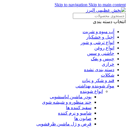
Skip to navigation
Skip to main content
انتخاب دسته بندی
آب میوه و شربت
آجیل و خشکبار
انواع ترشی و شور
انواع روغن
چاشنی و سس
چیپس و پفک
خرازی
دسته بندی نشده
شکلات
قند و شکر و نبات
مواد شوینده بهداشتی
انواع شوینده
پودر ماشین لباسشویی
چند منظوره و شیشه شوی
سفید کننده ها
شامپو و نرم کننده
صابون ها
قرص و ژل ماشین ظرفشویی