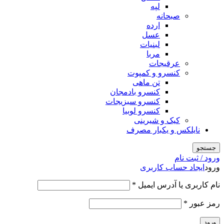
لپه
صبحانه
ارده
عسل
لبنیات
مربا
عرقیجات
کنسرو و کمپوت
تن ماهی
کنسرو بادمجان
کنسرو سبزیجات
کنسرو لوبیا
کیک و شیرینی
نایلکس و یکبار مصرف
جستجو
ورود / ثبت نام
ورود
ایجاد حساب کاربری
الزامی
نام کاربری یا آدرس ایمیل
*
الزامی
رمز عبور
*
ورود