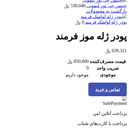
چیپس چی توز لیمویی
530,040
﷼
بازگشت به محصولات
پودر ژله لواشک فرمند
0
﷼
پودر ژله موز فرمند
639,321
﷼
850,000
﷼
قیمت مصرف‌کننده
9
ضریب واحد
موجودی
موجود داریم
تماس و خرید
پرداخت آنلاین امن
پرداخت با کارت‌های شتاب