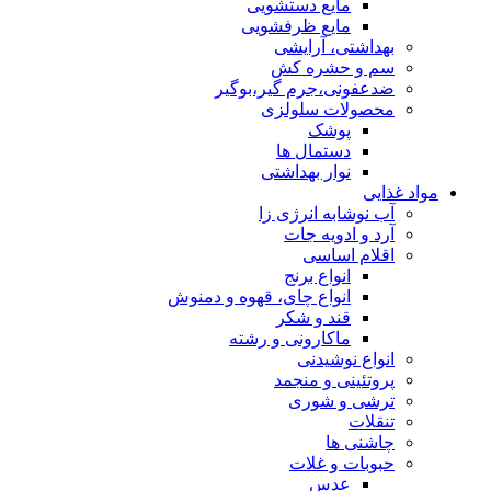
مایع دستشویی
مایع ظرفشویی
بهداشتی، آرایشی
سم و حشره کش
ضدعفونی،جرم گیر،بوگیر
محصولات سلولزی
پوشک
دستمال ها
نوار بهداشتی
مواد غذایی
آب نوشابه انرژی زا
آرد و ادویه جات
اقلام اساسی
انواع برنج
انواع چای، قهوه و دمنوش
قند و شکر
ماکارونی و رشته
انواع نوشیدنی
پروتئینی و منجمد
ترشی و شوری
تنقلات
چاشنی ها
حبوبات و غلات
عدس