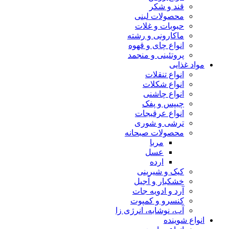
قند و شکر
محصولات لبنی
حبوبات و غلات
ماکارونی و رشته
انواع چای و قهوه
پروتئینی و منجمد
مواد غذایی
انواع تنقلات
انواع شکلات
انواع چاشنی
چیپس و پفک
انواع عرقیجات
ترشی و شوری
محصولات صبحانه
مربا
عسل
ارده
کیک و شیرینی
خشکبار و آجیل
آرد و ادویه جات
کنسرو و کمپوت
آب، نوشابه، انرژی زا
انواع شوینده