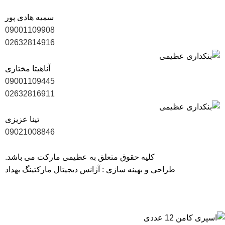
سمیه هادی پور
09001109908
02632814916
آناهیتا مختاری
09001109445
02632816911
تینا عزیزی
09021008846
کلیه حقوق متعلق به عظیمی مارکت می باشد.
طراحی و بهینه سازی :
آژانس دیجیتال مارکتینگ بهداد
40 سال سابقه، ارتباط با 1700 تولیدکننده و بیش از 6000 کالای با
کیفیت