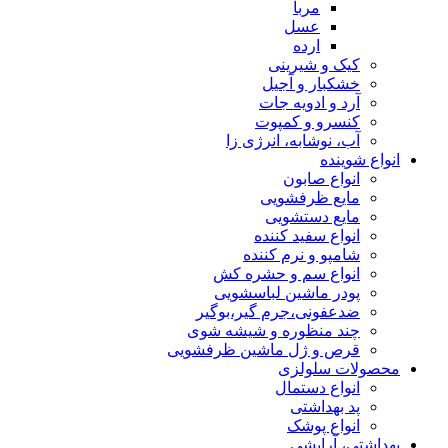
مربا
عسل
ارده
کیک و شیرینی
خشکبار و آجیل
آرد و ادویه جات
کنسرو و کمپوت
آب، نوشابه، انرژی زا
انواع شوینده
انواع صابون
مایع ظرفشویی
مایع دستشویی
انواع سفید کننده
شامپو و نرم کننده
انواع سم و حشره کش
پودر ماشین لباسشویی
ضدعفونی،جرم گیر،بوگیر
چند منظوره و شیشه شوی
قرص و ژل ماشین ظرفشویی
محصولات سلولزی
انواع دستمال
پد بهداشتی
انواع پوشک
بهداشتی، آرایشی