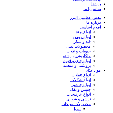
برندها
تماس با ما
پخش عظیمی البرز
درباره ما
اقلام اساسی
انواع برنج
انواع روغن
قند و شکر
محصولات لبنی
حبوبات و غلات
ماکارونی و رشته
انواع چای و قهوه
پروتئینی و منجمد
مواد غذایی
انواع تنقلات
انواع شکلات
انواع چاشنی
چیپس و پفک
انواع عرقیجات
ترشی و شوری
محصولات صبحانه
مربا