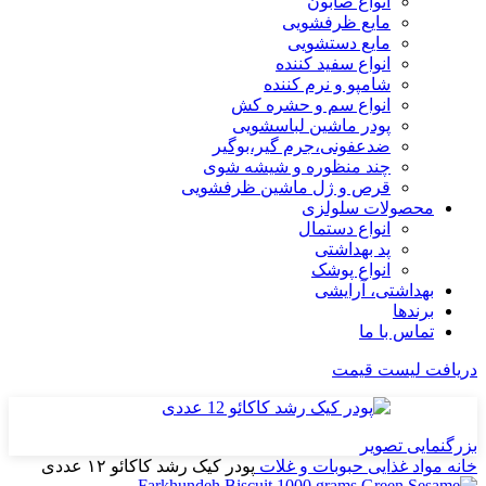
انواع صابون
مایع ظرفشویی
مایع دستشویی
انواع سفید کننده
شامپو و نرم کننده
انواع سم و حشره کش
پودر ماشین لباسشویی
ضدعفونی،جرم گیر،بوگیر
چند منظوره و شیشه شوی
قرص و ژل ماشین ظرفشویی
محصولات سلولزی
انواع دستمال
پد بهداشتی
انواع پوشک
بهداشتی، آرایشی
برندها
تماس با ما
دریافت لیست قیمت
بزرگنمایی تصویر
خانه
مواد غذایی
حبوبات و غلات
پودر کیک رشد کاکائو ۱۲ عددی