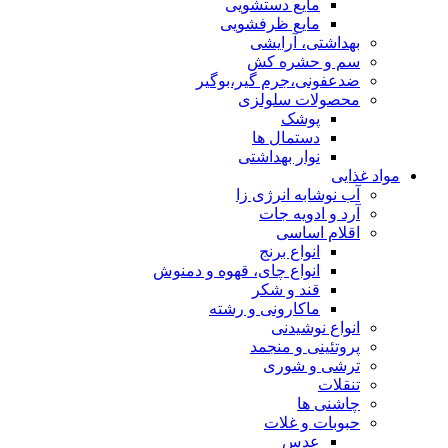
مایع دستشویی
مایع ظرفشویی
بهداشتی، آرایشی
سم و حشره کش
ضدعفونی،جرم گیر،بوگیر
محصولات سلولزی
پوشک
دستمال ها
نوار بهداشتی
مواد غذایی
آب نوشابه انرژی زا
آرد و ادویه جات
اقلام اساسی
انواع برنج
انواع چای، قهوه و دمنوش
قند و شکر
ماکارونی و رشته
انواع نوشیدنی
پروتئینی و منجمد
ترشی و شوری
تنقلات
چاشنی ها
حبوبات و غلات
عدس