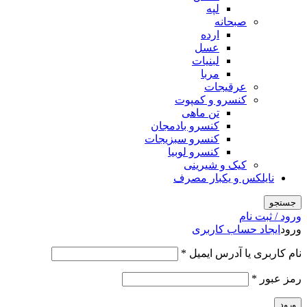
لپه
صبحانه
ارده
عسل
لبنیات
مربا
عرقیجات
کنسرو و کمپوت
تن ماهی
کنسرو بادمجان
کنسرو سبزیجات
کنسرو لوبیا
کیک و شیرینی
نایلکس و یکبار مصرف
جستجو
ورود / ثبت نام
ورود
ایجاد حساب کاربری
الزامی
نام کاربری یا آدرس ایمیل
*
الزامی
رمز عبور
*
ورود