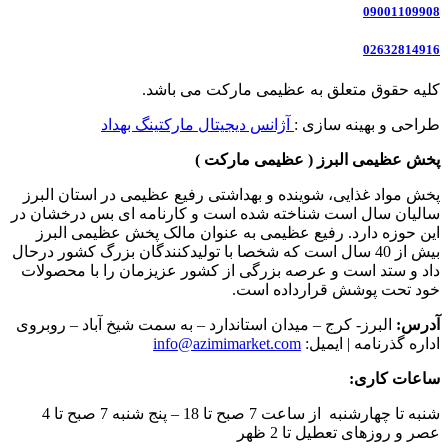
09001109908
02632814916
کلیه حقوق متعلق به عظیمی مارکت می باشد.
طراحی و بهینه سازی :
آژانس دیجیتال مارکتینگ بهداد
پخش عظیمی البرز ( عظیمی مارکت )
پخش مواد غذایی، شوینده و بهداشتی رفیع عظیمی در استان البرز
سالیان سال است شناخته شده است و کارنامه ای بس درخشان در
این حوزه دارد. رفیع عظیمی به عنوان مالک پخش عظیمی البرز
بیش از 40 سال است که شخصا با تولیدکنندگان بزرگ کشور درحال
داد و ستد است و عرصه بزرگی از کشور عزیزمان را با محصولات
خود تحت پوشش قرارداده است.
آدرس:
البرز- کرج – میدان استاندارد – به سمت شیخ آباد – روبروی
اداره گذرنامه | ایمیل:
info@azimimarket.com
ساعات کاری:
شنبه تا چهارشنبه از ساعت 7 صبح تا 18 – پنج شنبه 7 صبح تا 4
عصر و روزهای تعطیل تا 2 ظهر