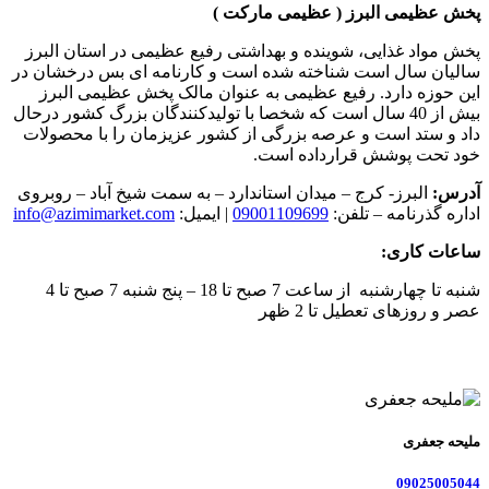
پخش عظیمی البرز ( عظیمی مارکت )
پخش مواد غذایی، شوینده و بهداشتی رفیع عظیمی در استان البرز
سالیان سال است شناخته شده است و کارنامه ای بس درخشان در
این حوزه دارد. رفیع عظیمی به عنوان مالک پخش عظیمی البرز
بیش از 40 سال است که شخصا با تولیدکنندگان بزرگ کشور درحال
داد و ستد است و عرصه بزرگی از کشور عزیزمان را با محصولات
خود تحت پوشش قرارداده است.
آدرس:
البرز- کرج – میدان استاندارد – به سمت شیخ آباد – روبروی
اداره گذرنامه – تلفن:
09001109699
| ایمیل:
info@azimimarket.com
ساعات کاری:
شنبه تا چهارشنبه از ساعت 7 صبح تا 18 – پنج شنبه 7 صبح تا 4
عصر و روزهای تعطیل تا 2 ظهر
ملیحه جعفری
09025005044