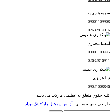
سمیه هادی پور
09001109908
02632814916
آناهیتا مختاری
09001109445
02632816911
تینا عزیزی
09021008846
کلیه حقوق متعلق به عظیمی مارکت می باشد.
طراحی و بهینه سازی :
آژانس دیجیتال مارکتینگ بهداد