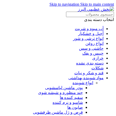
Skip to navigation
Skip to main content
انتخاب دسته بندی
آب میوه و شربت
آجیل و خشکبار
انواع ترشی و شور
انواع روغن
چاشنی و سس
چیپس و پفک
خرازی
دسته بندی نشده
شکلات
قند و شکر و نبات
مواد شوینده بهداشتی
انواع شوینده
پودر ماشین لباسشویی
چند منظوره و شیشه شوی
سفید کننده ها
شامپو و نرم کننده
صابون ها
قرص و ژل ماشین ظرفشویی