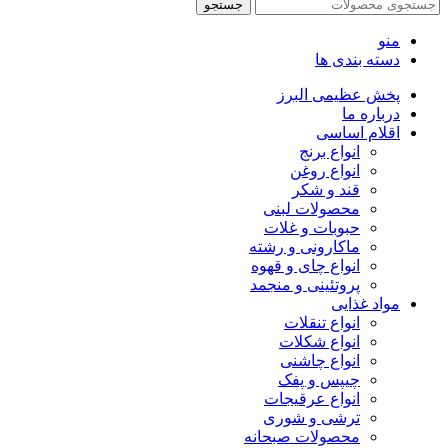
جستجو
منو
دسته بندی ها
پخش عظیمی البرز
درباره ما
اقلام اساسی
انواع برنج
انواع روغن
قند و شکر
محصولات لبنی
حبوبات و غلات
ماکارونی و رشته
انواع چای و قهوه
پروتئینی و منجمد
مواد غذایی
انواع تنقلات
انواع شکلات
انواع چاشنی
چیپس و پفک
انواع عرقیجات
ترشی و شوری
محصولات صبحانه