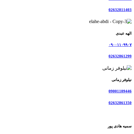
02632811403
الهه عبدی
۰۹۰۰۱۱۰۹۹۰۷
02632861299
نیلوفر زمانی
09001109446
02632861350
سمیه هادی پور