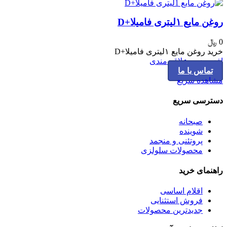
روغن مایع ۱لیتری فامیلا+D
0
﷼
خرید روغن مایع ۱لیتری فامیلا+D
افزودن به علاقه مندی
تماس با ما
مشاهده سریع
دسترسی سریع
صبحانه
شوینده
پروتئنی و منجمد
محصولات سلولزی
راهنمای خرید
اقلام اساسی
فروش استثنایی
جدیدترین محصولات