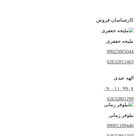
کارشناسان فروش
ملیحه جعفری
09025005044
02632811403
الهه عبدی
۰۹۰۰۱۱۰۹۹۰۷
02632861299
نیلوفر زمانی
09001109446
02632861350