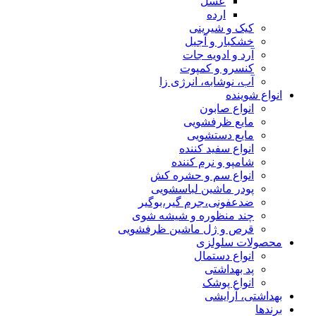
عسل
ارده
کیک و شیرینی
خشکبار و آجیل
آرد و ادویه جات
کنسرو و کمپوت
آب، نوشابه، انرژی زا
انواع شوینده
انواع صابون
مایع ظرفشویی
مایع دستشویی
انواع سفید کننده
شامپو و نرم کننده
انواع سم و حشره کش
پودر ماشین لباسشویی
ضدعفونی،جرم گیر،بوگیر
چند منظوره و شیشه شوی
قرص و ژل ماشین ظرفشویی
محصولات سلولزی
انواع دستمال
پد بهداشتی
انواع پوشک
بهداشتی، آرایشی
برندها