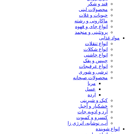
قند و شکر
محصولات لبنی
حبوبات و غلات
ماکارونی و رشته
انواع چای و قهوه
پروتئینی و منجمد
مواد غذایی
انواع تنقلات
انواع شکلات
انواع چاشنی
چیپس و پفک
انواع عرقیجات
ترشی و شوری
محصولات صبحانه
مربا
عسل
ارده
کیک و شیرینی
خشکبار و آجیل
آرد و ادویه جات
کنسرو و کمپوت
آب، نوشابه، انرژی زا
انواع شوینده