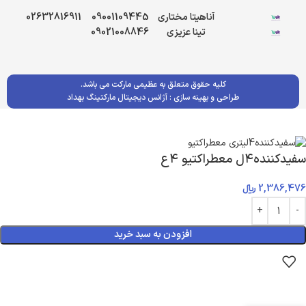
آناهیتا مختاری
09001109445
02632816911
تینا عزیزی
09021008846
کلیه حقوق متعلق به عظیمی مارکت می باشد.
طراحی و بهینه سازی :
آژانس دیجیتال مارکتینگ بهداد
سفیدکننده۴ل معطراکتیو ۴ع
2,386,476
﷼
افزودن به سبد خرید