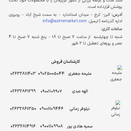
ستد است و عرصه بزرگی از کشور عزیزمان را با محصولات خود تحت
پوشش قرارداده است.
آدرس:
البرز- کرج – میدان استاندارد – به سمت شیخ آباد – روبروی
اداره گذرنامه | ایمیل:
info@azimimarket.com
ساعات کاری:
شنبه تا چهارشنبه از ساعت 7 صبح تا 18 – پنج شنبه 7 صبح تا 4
عصر و روزهای تعطیل تا 2 ظهر
کارشناسان فروش
ملیحه جعفری
09025005044
02632811403
الهه عبدی
۰۹۰۰۱۱۰۹۹۰۷
02632861299
نیلوفر زمانی
09001109446
02632861350
سمیه هادی پور
09001109908
02632814916