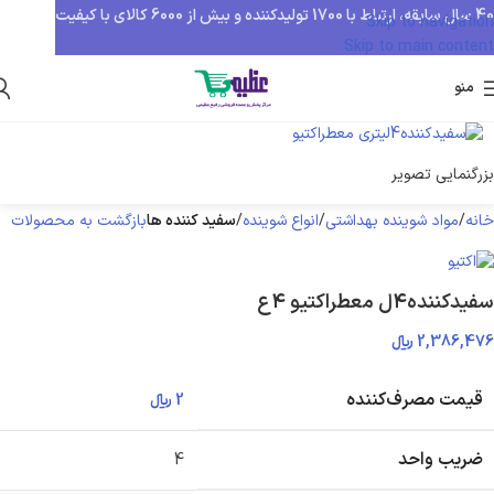
40 سال سابقه، ارتباط با 1700 تولیدکننده و بیش از 6000 کالای با کیفیت
Skip to navigation
Skip to main content
منو
بزرگنمایی تصویر
خانه
مواد شوینده بهداشتی
انواع شوینده
سفید کننده ها
بازگشت به محصولات
سفیدکننده۴ل معطراکتیو ۴ع
2,386,476
﷼
قیمت مصرف‌کننده
2
﷼
ضریب واحد
4