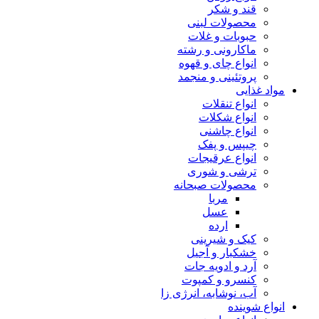
قند و شکر
محصولات لبنی
حبوبات و غلات
ماکارونی و رشته
انواع چای و قهوه
پروتئینی و منجمد
مواد غذایی
انواع تنقلات
انواع شکلات
انواع چاشنی
چیپس و پفک
انواع عرقیجات
ترشی و شوری
محصولات صبحانه
مربا
عسل
ارده
کیک و شیرینی
خشکبار و آجیل
آرد و ادویه جات
کنسرو و کمپوت
آب، نوشابه، انرژی زا
انواع شوینده