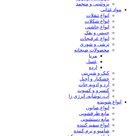
پروتئینی و منجمد
مواد غذایی
انواع تنقلات
انواع شکلات
انواع چاشنی
چیپس و پفک
انواع عرقیجات
ترشی و شوری
محصولات صبحانه
مربا
عسل
ارده
کیک و شیرینی
خشکبار و آجیل
آرد و ادویه جات
کنسرو و کمپوت
آب، نوشابه، انرژی زا
انواع شوینده
انواع صابون
مایع ظرفشویی
مایع دستشویی
انواع سفید کننده
شامپو و نرم کننده