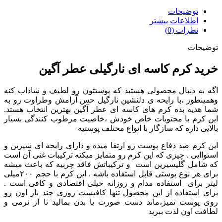
توضیحات
اطلاعات بیشتر
نظرات (0)
توضیحات
خرید کرم کاسه ای نارگیلی عطر آگین
اگه به دنبال محصولی هستید که پوستتون رو لطیف و شاداب کنه
وهمینطور ،با رایحه ی دلنشین نارگیل حس آرامش وطراوت رو به
شما هدیه بده کرم های کاسه ای عطر آگین بهترین انتخاب هستد.
این کرم با محتویات خاص خودش ،خاصیت مرطوب کنندگی بسیار
بالایی داره که سازگار با انواع مختلف پوستیه
این کرم صد دفاع پوست رو ارتقا میده و دارای رایحه ای شیرین و
استواایی . چیزی که این کرم رو متمایز میکنه ترکیبات غنی آن است
که شامل گلیسیرین است و ترکیباتش فاقد چربیه که باعث میشه
برای هر نوع پوستی قابل استفاده باشه . این کرم با حجم ۲۰۰میلی
لیتر برای استفاده مدام و روزانه خیلی اقتصادی و کافی است .
برای استفاده از این محصول تنها کافیست روزی چند بار اون رو
روی پوست تمیز،ماند دست صورت یا بدن بمالید تا از نرمی و
لطافت اون لذت ببرید