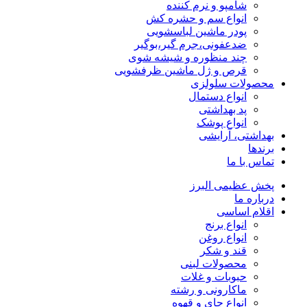
شامپو و نرم کننده
انواع سم و حشره کش
پودر ماشین لباسشویی
ضدعفونی،جرم گیر،بوگیر
چند منظوره و شیشه شوی
قرص و ژل ماشین ظرفشویی
محصولات سلولزی
انواع دستمال
پد بهداشتی
انواع پوشک
بهداشتی، آرایشی
برندها
تماس با ما
پخش عظیمی البرز
درباره ما
اقلام اساسی
انواع برنج
انواع روغن
قند و شکر
محصولات لبنی
حبوبات و غلات
ماکارونی و رشته
انواع چای و قهوه