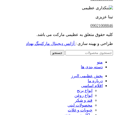
تینا عزیزی
09021008846
کلیه حقوق متعلق به عظیمی مارکت می باشد.
طراحی و بهینه سازی :
آژانس دیجیتال مارکتینگ بهداد
جستجو
منو
دسته بندی ها
پخش عظیمی البرز
درباره ما
اقلام اساسی
انواع برنج
انواع روغن
قند و شکر
محصولات لبنی
حبوبات و غلات
ماکارونی و رشته