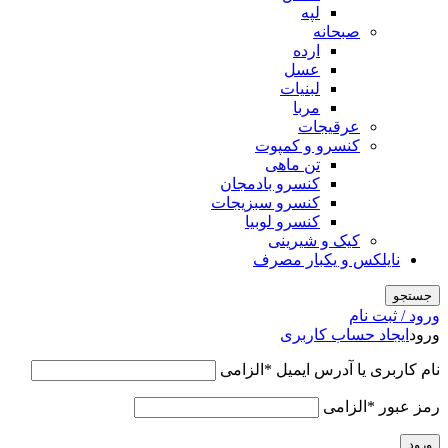
لپه
صبحانه
ارده
عسل
لبنیات
مربا
عرقیجات
کنسرو و کمپوت
تن ماهی
کنسرو بادمجان
کنسرو سبزیجات
کنسرو لوبیا
کیک و شیرینی
نایلکس و یکبار مصرف
جستجو
ورود / ثبت نام
ورود
ایجاد حساب کاربری
نام کاربری یا آدرس ایمیل
*
الزامی
رمز عبور
*
الزامی
ورود