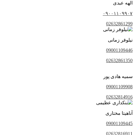
الهه عبدی
۰۹۰۰۱۱۰۹۹۰۷
02632861299
نیلوفر زمانی
09001109446
02632861350
سمیه هادی پور
09001109908
02632814916
آناهیتا مختاری
09001109445
02632816911