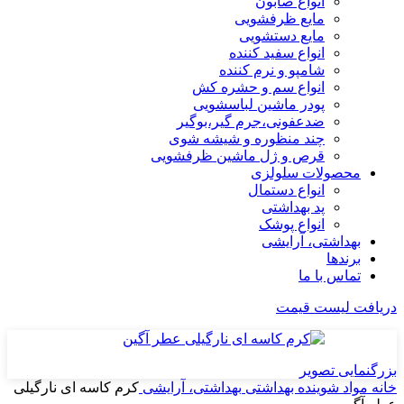
انواع صابون
مایع ظرفشویی
مایع دستشویی
انواع سفید کننده
شامپو و نرم کننده
انواع سم و حشره کش
پودر ماشین لباسشویی
ضدعفونی،جرم گیر،بوگیر
چند منظوره و شیشه شوی
قرص و ژل ماشین ظرفشویی
محصولات سلولزی
انواع دستمال
پد بهداشتی
انواع پوشک
بهداشتی، آرایشی
برندها
تماس با ما
دریافت لیست قیمت
بزرگنمایی تصویر
خانه
مواد شوینده بهداشتی
بهداشتی، آرایشی
کرم کاسه ای نارگیلی