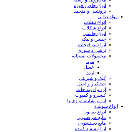
انواع چای و قهوه
پروتئینی و منجمد
مواد غذایی
انواع تنقلات
انواع شکلات
انواع چاشنی
چیپس و پفک
انواع عرقیجات
ترشی و شوری
محصولات صبحانه
مربا
عسل
ارده
کیک و شیرینی
خشکبار و آجیل
آرد و ادویه جات
کنسرو و کمپوت
آب، نوشابه، انرژی زا
انواع شوینده
انواع صابون
مایع ظرفشویی
مایع دستشویی
انواع سفید کننده