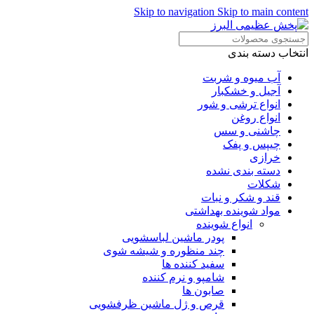
Skip to navigation
Skip to main content
انتخاب دسته بندی
آب میوه و شربت
آجیل و خشکبار
انواع ترشی و شور
انواع روغن
چاشنی و سس
چیپس و پفک
خرازی
دسته بندی نشده
شکلات
قند و شکر و نبات
مواد شوینده بهداشتی
انواع شوینده
پودر ماشین لباسشویی
چند منظوره و شیشه شوی
سفید کننده ها
شامپو و نرم کننده
صابون ها
قرص و ژل ماشین ظرفشویی