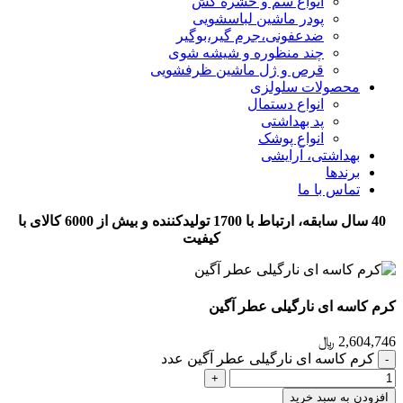
انواع سم و حشره کش
پودر ماشین لباسشویی
ضدعفونی،جرم گیر،بوگیر
چند منظوره و شیشه شوی
قرص و ژل ماشین ظرفشویی
محصولات سلولزی
انواع دستمال
پد بهداشتی
انواع پوشک
بهداشتی، آرایشی
برندها
تماس با ما
40 سال سابقه، ارتباط با 1700 تولیدکننده و بیش از 6000 کالای با
کیفیت
کرم کاسه ای نارگیلی عطر آگین
2,604,746
﷼
کرم کاسه ای نارگیلی عطر آگین عدد
افزودن به سبد خرید