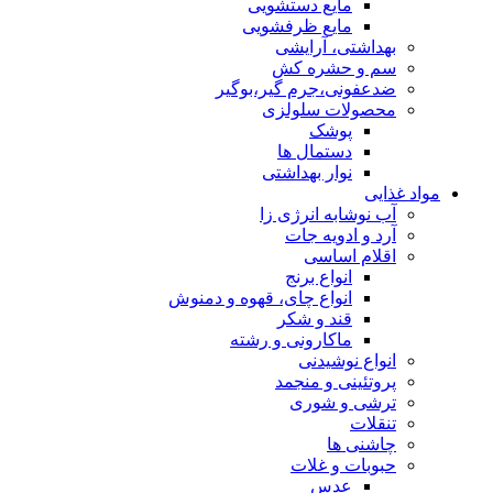
مایع دستشویی
مایع ظرفشویی
بهداشتی، آرایشی
سم و حشره کش
ضدعفونی،جرم گیر،بوگیر
محصولات سلولزی
پوشک
دستمال ها
نوار بهداشتی
مواد غذایی
آب نوشابه انرژی زا
آرد و ادویه جات
اقلام اساسی
انواع برنج
انواع چای، قهوه و دمنوش
قند و شکر
ماکارونی و رشته
انواع نوشیدنی
پروتئینی و منجمد
ترشی و شوری
تنقلات
چاشنی ها
حبوبات و غلات
عدس