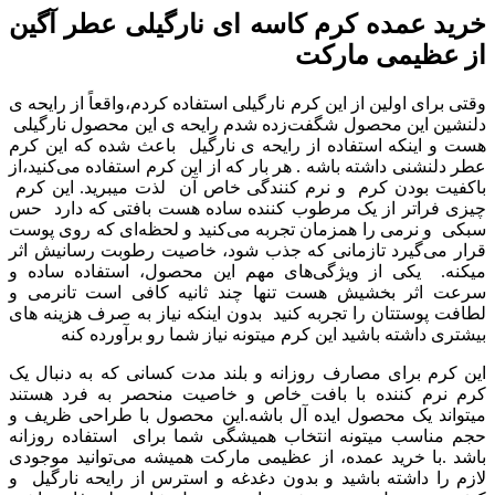
خرید عمده کرم کاسه ای نارگیلی عطر آگین
از عظیمی مارکت
وقتی برای اولین از این کرم نارگیلی استفاده کردم،واقعاً از رایحه ی
دلنشین این محصول شگفت‌زده شدم رایحه ی این محصول نارگیلی
هست و اینکه استفاده از رایحه ی نارگیل باعث شده که این کرم
عطر دلنشنی داشته باشه . هر بار که از این کرم استفاده می‌کنید،از
باکفیت بودن کرم و نرم کنندگی خاص آن لذت میبرید. این کرم
چیزی فراتر از یک مرطوب کننده ساده هست بافتی که دارد حس
سبکی و نرمی را همزمان تجربه می‌کنید و لحظه‌ای که روی پوست
قرار می‌گیرد تازمانی که جذب شود، خاصیت رطوبت رسانیش اثر
میکنه. یکی از ویژگی‌های مهم این محصول، استفاده ساده و
سرعت اثر بخشیش هست تنها چند ثانیه کافی است تانرمی و
لطافت پوستتان را تجربه کنید بدون اینکه نیاز به صرف هزینه های
بیشتری داشته باشید این کرم میتونه نیاز شما رو برآورده کنه
این کرم برای مصارف روزانه و بلند مدت کسانی که به دنبال یک
کرم نرم کننده با بافت خاص و خاصیت منحصر به فرد هستند
میتواند یک محصول ایده آل باشه.این محصول با طراحی ظریف و
حجم مناسب میتونه انتخاب همیشگی شما برای استفاده روزانه
باشد .با خرید عمده، از عظیمی مارکت همیشه می‌توانید موجودی
لازم را داشته باشید و بدون دغدغه و استرس از رایحه نارگیل و