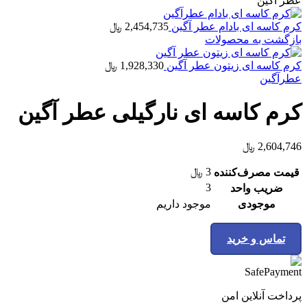
عطر آگین
کرم کاسه ای بادام عطر آگین
2,454,735
﷼
بازگشت به محصولات
کرم کاسه ای زیتون عطر آگین
1,928,330
﷼
عطرآگین
کرم کاسه ای نارگیلی عطر آگین
2,604,746
﷼
3
﷼
قیمت مصرف‌کننده
3
ضریب واحد
موجودی
موجود داریم
تماس و خرید
پرداخت آنلاین امن